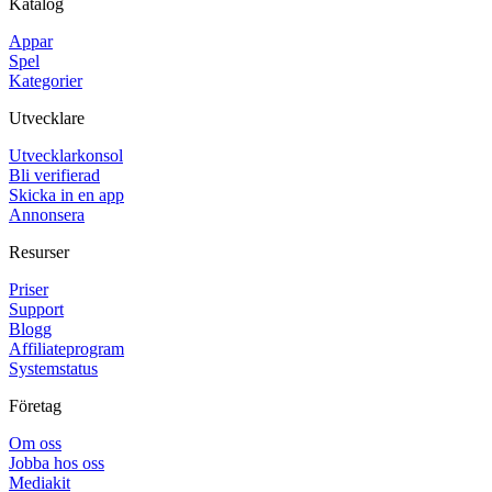
Katalog
Appar
Spel
Kategorier
Utvecklare
Utvecklarkonsol
Bli verifierad
Skicka in en app
Annonsera
Resurser
Priser
Support
Blogg
Affiliateprogram
Systemstatus
Företag
Om oss
Jobba hos oss
Mediakit