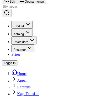
Sök
Öppna menyn
Produkt
Katalog
Utvecklare
Resurser
Priser
Logga in
Home
Appar
Referens
Kagi Translate