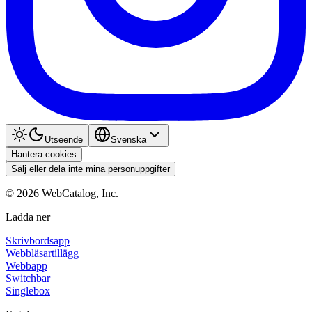
Utseende
Svenska
Hantera cookies
Sälj eller dela inte mina personuppgifter
©
2026
WebCatalog, Inc.
Ladda ner
Skrivbordsapp
Webbläsartillägg
Webbapp
Switchbar
Singlebox