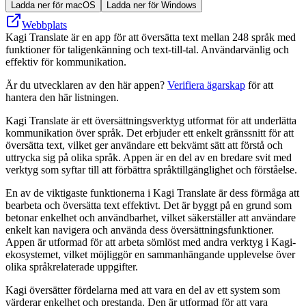
Ladda ner för macOS
Ladda ner för Windows
Webbplats
Kagi Translate är en app för att översätta text mellan 248 språk med
funktioner för taligenkänning och text-till-tal. Användarvänlig och
effektiv för kommunikation.
Är du utvecklaren av den här appen?
Verifiera ägarskap
för att
hantera den här listningen.
Kagi Translate är ett översättningsverktyg utformat för att underlätta
kommunikation över språk. Det erbjuder ett enkelt gränssnitt för att
översätta text, vilket ger användare ett bekvämt sätt att förstå och
uttrycka sig på olika språk. Appen är en del av en bredare svit med
verktyg som syftar till att förbättra språktillgänglighet och förståelse.
En av de viktigaste funktionerna i Kagi Translate är dess förmåga att
bearbeta och översätta text effektivt. Det är byggt på en grund som
betonar enkelhet och användbarhet, vilket säkerställer att användare
enkelt kan navigera och använda dess översättningsfunktioner.
Appen är utformad för att arbeta sömlöst med andra verktyg i Kagi-
ekosystemet, vilket möjliggör en sammanhängande upplevelse över
olika språkrelaterade uppgifter.
Kagi översätter fördelarna med att vara en del av ett system som
värderar enkelhet och prestanda. Den är utformad för att vara