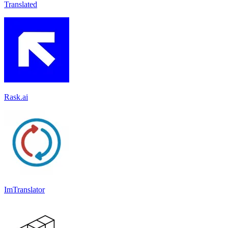
Translated
Rask.ai
ImTranslator