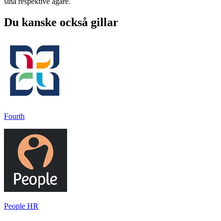
sina respektive ägare.
Du kanske också gillar
Fourth
People HR