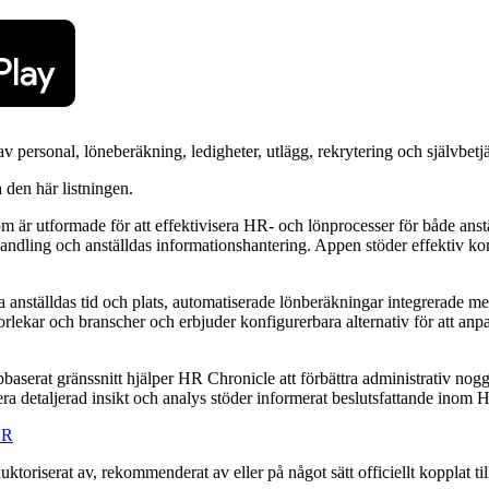
 personal, löneberäkning, ledigheter, utlägg, rekrytering och självbet
a den här listningen.
är utformade för att effektivisera HR- och lönprocesser för både anställ
andling och anställdas informationshantering. Appen stöder effektiv ko
 anställdas tid och plats, automatiserade lönberäkningar integrerade me
rlekar och branscher och erbjuder konfigurerbara alternativ för att anpa
ebbaserat gränssnitt hjälper HR Chronicle att förbättra administrativ n
era detaljerad insikt och analys stöder informerat beslutsfattande inom
HR
 auktoriserat av, rekommenderat av eller på något sätt officiellt kopplat