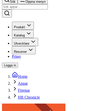
Sök
Öppna menyn
Produkt
Katalog
Utvecklare
Resurser
Priser
Logga in
Home
Appar
Företag
HR Chronicle