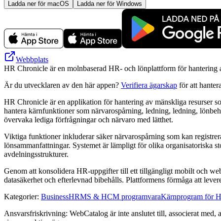
Ladda ner för macOS
Ladda ner för Windows
Webbplats
HR Chronicle är en molnbaserad HR- och lönplattform för hantering av
Är du utvecklaren av den här appen?
Verifiera ägarskap
för att hanter
HR Chronicle är en applikation för hantering av mänskliga resurser som 
hantera kärnfunktioner som närvarospårning, ledning, ledning, lönbeh
övervaka lediga förfrågningar och närvaro med lätthet.
Viktiga funktioner inkluderar säker närvarospårning som kan registrera
lönsammanfattningar. Systemet är lämpligt för olika organisatoriska sto
avdelningsstrukturer.
Genom att konsolidera HR-uppgifter till ett tillgängligt mobilt och w
datasäkerhet och efterlevnad bibehålls. Plattformens förmåga att lever
Kategorier
:
Business
HRMS & HCM programvara
Kärnprogram för 
Ansvarsfriskrivning: WebCatalog är inte anslutet till, associerat med,