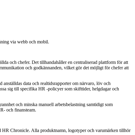
jäning via webb och mobil.
da och chefer. Det tillhandahåller en centraliserad plattform för att
mmunikation och godkännanden, vilket gör det möjligt för chefer att
d anställdas data och realtidsrapporter om närvaro, löv och
ssa sig till specifika HR -policyer som skifttider, helgdagar och
oggrannhet och minska manuell arbetsbelastning samtidigt som
 HR- och finansteam.
 till HR Chronicle. Alla produktnamn, logotyper och varumärken tillhör