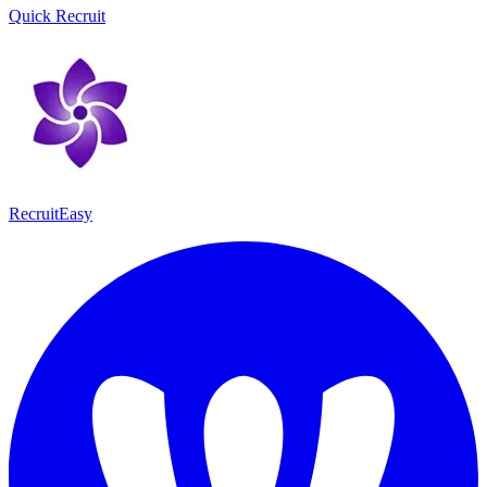
Quick Recruit
RecruitEasy