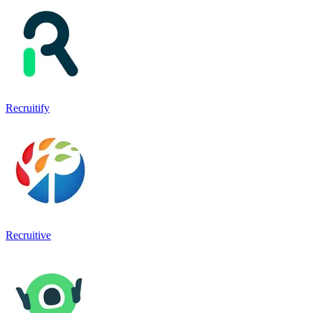
Recruitify
Recruitive