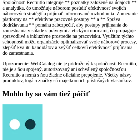
Spoločnosť RecruitIo integruje ** poznatky založené na údajoch **
a analytika, čo umožňuje náborom posúdiť efektívnosť svojich
náborových stratégií a prijímať informované rozhodnutia. Zameranie
platformy na ** efektívne pracovné postupy ** a ** Správa
dodržiavania ** pomáha zabezpečiť, aby postupy prijímania do
zamestnania v súlade s právnymi a etickými normami, čo propaguje
spravodlivé a inkluzívne prostredie na pracovisku. Využitím týchto
schopností môžu organizácie optimalizovať svoje náborové procesy,
zlepšiť kvalitu kandidátov a zvýšiť celkovú efektívnosť prijímania
do zamestnania.
Upozornenie: WebCatalog nie je pridružený k spoločnosti Recruitio,
nie je s ňou spojený, autorizovaný ani schválený spoločnosťou
Recruitio a nemá s ňou žiadne oficiálne prepojenie. Všetky názvy
produktov, logá a značky sú majetkom ich príslušných vlastníkov.
Mohlo by sa vám tiež páčiť