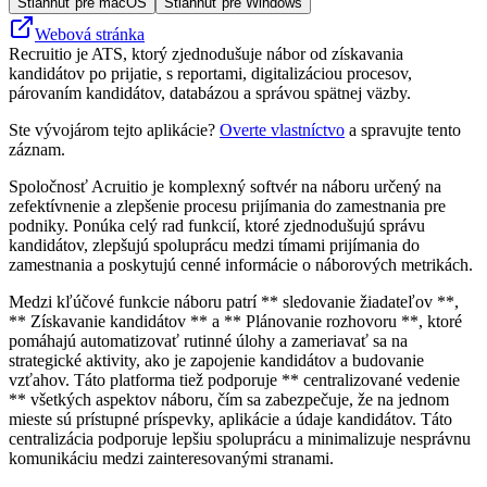
Stiahnuť pre macOS
Stiahnuť pre Windows
Webová stránka
Recruitio je ATS, ktorý zjednodušuje nábor od získavania
kandidátov po prijatie, s reportami, digitalizáciou procesov,
párovaním kandidátov, databázou a správou spätnej väzby.
Ste vývojárom tejto aplikácie?
Overte vlastníctvo
a spravujte tento
záznam.
Spoločnosť Acruitio je komplexný softvér na náboru určený na
zefektívnenie a zlepšenie procesu prijímania do zamestnania pre
podniky. Ponúka celý rad funkcií, ktoré zjednodušujú správu
kandidátov, zlepšujú spoluprácu medzi tímami prijímania do
zamestnania a poskytujú cenné informácie o náborových metrikách.
Medzi kľúčové funkcie náboru patrí ** sledovanie žiadateľov **,
** Získavanie kandidátov ** a ** Plánovanie rozhovoru **, ktoré
pomáhajú automatizovať rutinné úlohy a zameriavať sa na
strategické aktivity, ako je zapojenie kandidátov a budovanie
vzťahov. Táto platforma tiež podporuje ** centralizované vedenie
** všetkých aspektov náboru, čím sa zabezpečuje, že na jednom
mieste sú prístupné príspevky, aplikácie a údaje kandidátov. Táto
centralizácia podporuje lepšiu spoluprácu a minimalizuje nesprávnu
komunikáciu medzi zainteresovanými stranami.