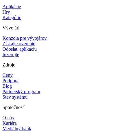
Aplikácie
Hry
Kategórie
Vývojári
Konzola pre vývojárov
Získajte overenie
Odoslať aplikáciu
Inzerujte
Zdroje
Ceny
Podpora
Blog
Partnerský program
Stav systému
Spoločnosť
O nás
Kariéra
Mediálny balík