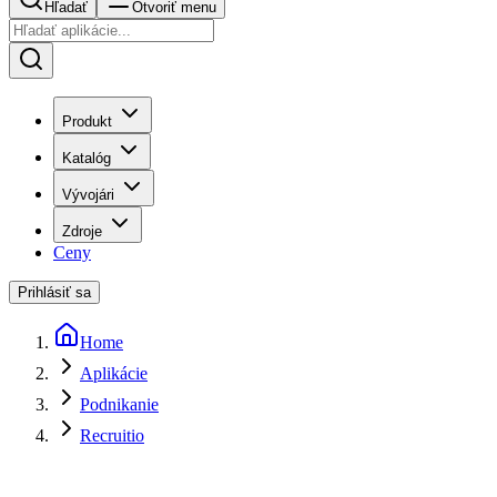
Hľadať
Otvoriť menu
Produkt
Katalóg
Vývojári
Zdroje
Ceny
Prihlásiť sa
Home
Aplikácie
Podnikanie
Recruitio