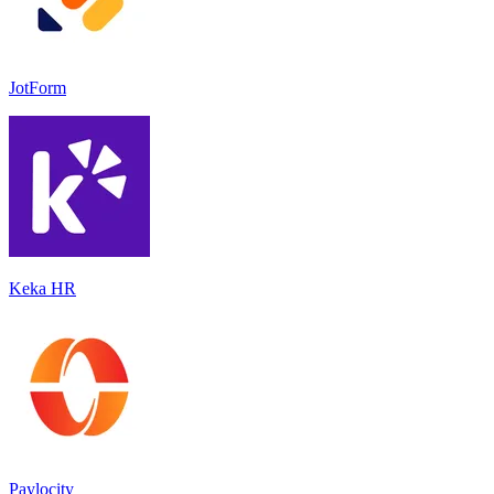
JotForm
Keka HR
Paylocity