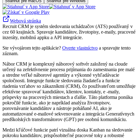
Stiahnuť pre macOS
Stiahnuť pre Windows
Webová stránka
Recruit CRM je systém sledovania uchádzačov (ATS) používaný v
cez 60 krajinách. Spravuje kandidátov, životopisy, e‑maily, pracovné
inzeráty, mobilnú appku a API integrácie.
Ste vývojárom tejto aplikácie?
Overte vlastníctvo
a spravujte tento
záznam.
Nábor CRM je komplexný náborový softvér založený na cloude
určený na zefektívnenie procesu prijímania do zamestnania pre malé
a stredne veľké náborové agentúry a výkonné vyhľadávacie
spoločnosti. Integruje funkcie sledovania žiadateľa a funkcie
riadenia vzťahov so zákazníkmi (CRM), čo používateľom umožňuje
efektívne spravovať kandidátov, klientov, kontakty, e -maily,
príspevky na pracovných miestach a ďalšie. Táto platforma ponúka
pokročilé funkcie, ako je napríklad analýza životopisov,
porovnávanie kandidátov a nástroje poháňané AI, ako je
automatizované e-mailové sekvenovanie a integrácia Generatívnych
predškolských transformátorov (GPT) pre osobnú komunikáciu.
Medzi kľúčové funkcie patrí vizuálna doska Kanban na sledovanie
pokroku kandidátov, prispôsobiteľné pracovné toky a robustné