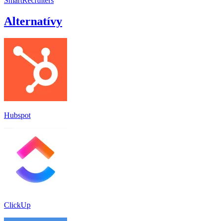
SmartRecruiters
Alternatívy
Hubspot
ClickUp