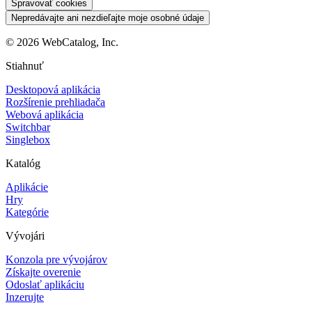
Spravovať cookies
Nepredávajte ani nezdieľajte moje osobné údaje
©
2026
WebCatalog, Inc.
Stiahnuť
Desktopová aplikácia
Rozšírenie prehliadača
Webová aplikácia
Switchbar
Singlebox
Katalóg
Aplikácie
Hry
Kategórie
Vývojári
Konzola pre vývojárov
Získajte overenie
Odoslať aplikáciu
Inzerujte