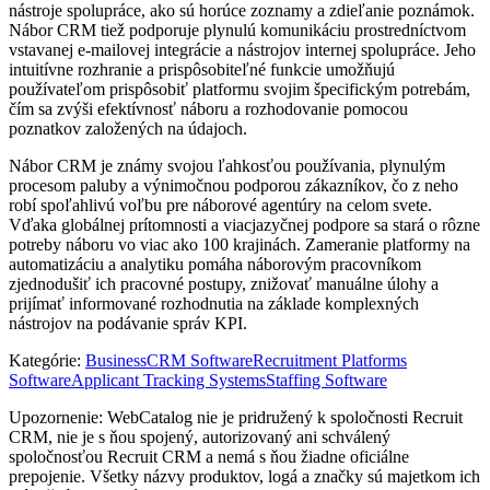
nástroje spolupráce, ako sú horúce zoznamy a zdieľanie poznámok.
Nábor CRM tiež podporuje plynulú komunikáciu prostredníctvom
vstavanej e-mailovej integrácie a nástrojov internej spolupráce. Jeho
intuitívne rozhranie a prispôsobiteľné funkcie umožňujú
používateľom prispôsobiť platformu svojim špecifickým potrebám,
čím sa zvýši efektívnosť náboru a rozhodovanie pomocou
poznatkov založených na údajoch.
Nábor CRM je známy svojou ľahkosťou používania, plynulým
procesom paluby a výnimočnou podporou zákazníkov, čo z neho
robí spoľahlivú voľbu pre náborové agentúry na celom svete.
Vďaka globálnej prítomnosti a viacjazyčnej podpore sa stará o rôzne
potreby náboru vo viac ako 100 krajinách. Zameranie platformy na
automatizáciu a analytiku pomáha náborovým pracovníkom
zjednodušiť ich pracovné postupy, znižovať manuálne úlohy a
prijímať informované rozhodnutia na základe komplexných
nástrojov na podávanie správ KPI.
Kategórie
:
Business
CRM Software
Recruitment Platforms
Software
Applicant Tracking Systems
Staffing Software
Upozornenie: WebCatalog nie je pridružený k spoločnosti Recruit
CRM, nie je s ňou spojený, autorizovaný ani schválený
spoločnosťou Recruit CRM a nemá s ňou žiadne oficiálne
prepojenie. Všetky názvy produktov, logá a značky sú majetkom ich