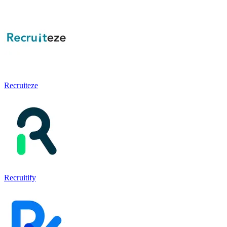
Recruiteze
Recruitify