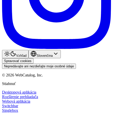
Vzhľad
Slovenčina
Spravovať cookies
Nepredávajte ani nezdieľajte moje osobné údaje
©
2026
WebCatalog, Inc.
Stiahnuť
Desktopová aplikácia
Rozšírenie prehliadača
Webová aplikácia
Switchbar
Singlebox