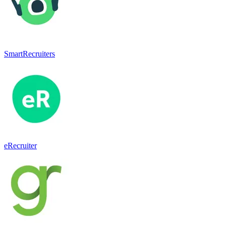
SmartRecruiters
eRecruiter