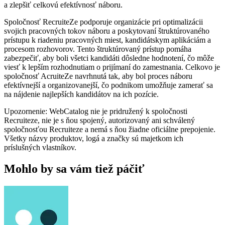
a zlepšiť celkovú efektívnosť náboru.
Spoločnosť RecruiteZe podporuje organizácie pri optimalizácii
svojich pracovných tokov náboru a poskytovaní štruktúrovaného
prístupu k riadeniu pracovných miest, kandidátskym aplikáciám a
procesom rozhovorov. Tento štruktúrovaný prístup pomáha
zabezpečiť, aby boli všetci kandidáti dôsledne hodnotení, čo môže
viesť k lepším rozhodnutiam o prijímaní do zamestnania. Celkovo je
spoločnosť AcruiteZe navrhnutá tak, aby bol proces náboru
efektívnejší a organizovanejší, čo podnikom umožňuje zamerať sa
na nájdenie najlepších kandidátov na ich pozície.
Upozornenie: WebCatalog nie je pridružený k spoločnosti
Recruiteze, nie je s ňou spojený, autorizovaný ani schválený
spoločnosťou Recruiteze a nemá s ňou žiadne oficiálne prepojenie.
Všetky názvy produktov, logá a značky sú majetkom ich
príslušných vlastníkov.
Mohlo by sa vám tiež páčiť