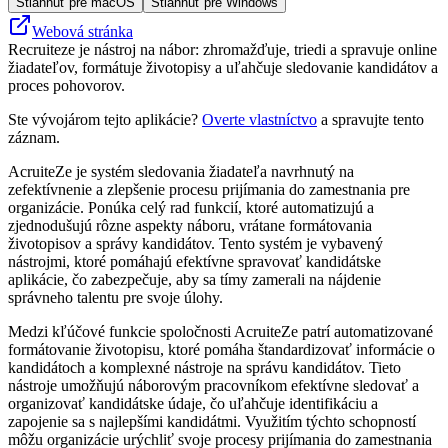
Stiahnuť pre macOS
Stiahnuť pre Windows
Webová stránka
Recruiteze je nástroj na nábor: zhromažďuje, triedi a spravuje online
žiadateľov, formátuje životopisy a uľahčuje sledovanie kandidátov a
proces pohovorov.
Ste vývojárom tejto aplikácie?
Overte vlastníctvo
a spravujte tento
záznam.
AcruiteZe je systém sledovania žiadateľa navrhnutý na
zefektívnenie a zlepšenie procesu prijímania do zamestnania pre
organizácie. Ponúka celý rad funkcií, ktoré automatizujú a
zjednodušujú rôzne aspekty náboru, vrátane formátovania
životopisov a správy kandidátov. Tento systém je vybavený
nástrojmi, ktoré pomáhajú efektívne spravovať kandidátske
aplikácie, čo zabezpečuje, aby sa tímy zamerali na nájdenie
správneho talentu pre svoje úlohy.
Medzi kľúčové funkcie spoločnosti AcruiteZe patrí automatizované
formátovanie životopisu, ktoré pomáha štandardizovať informácie o
kandidátoch a komplexné nástroje na správu kandidátov. Tieto
nástroje umožňujú náborovým pracovníkom efektívne sledovať a
organizovať kandidátske údaje, čo uľahčuje identifikáciu a
zapojenie sa s najlepšími kandidátmi. Využitím týchto schopností
môžu organizácie urýchliť svoje procesy prijímania do zamestnania