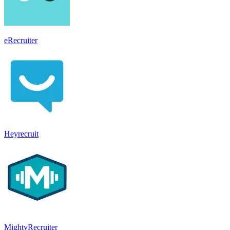
eRecruiter
Heyrecruit
MightyRecruiter