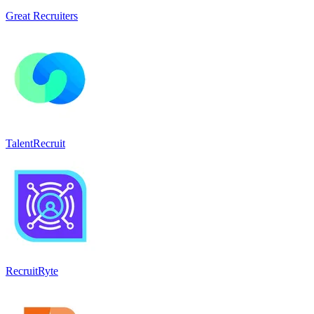
Great Recruiters
TalentRecruit
RecruitRyte