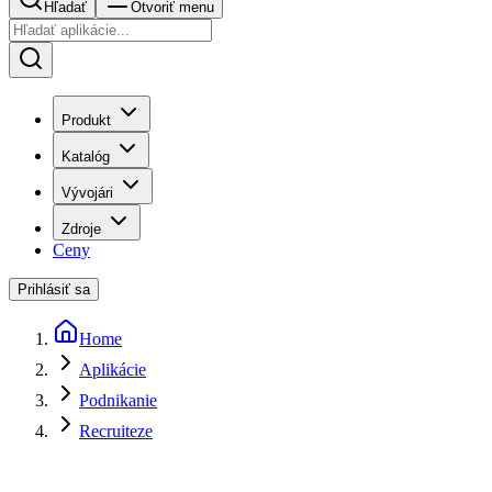
Hľadať
Otvoriť menu
Produkt
Katalóg
Vývojári
Zdroje
Ceny
Prihlásiť sa
Home
Aplikácie
Podnikanie
Recruiteze