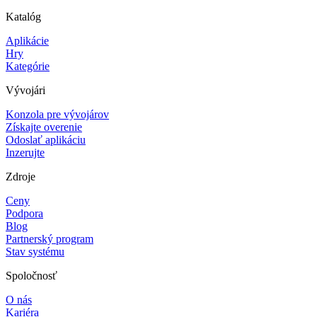
Katalóg
Aplikácie
Hry
Kategórie
Vývojári
Konzola pre vývojárov
Získajte overenie
Odoslať aplikáciu
Inzerujte
Zdroje
Ceny
Podpora
Blog
Partnerský program
Stav systému
Spoločnosť
O nás
Kariéra