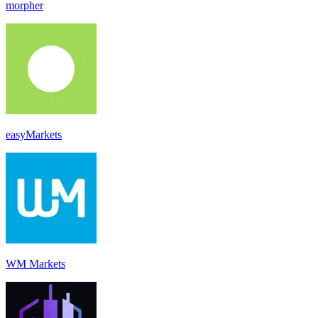
morpher
easyMarkets
WM Markets