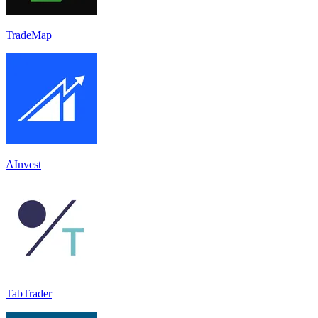
TradeMap
AInvest
TabTrader