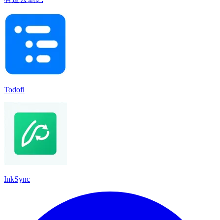
Todofi
InkSync