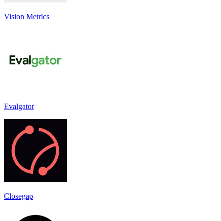
Vision Metrics
Evalgator
Closegap