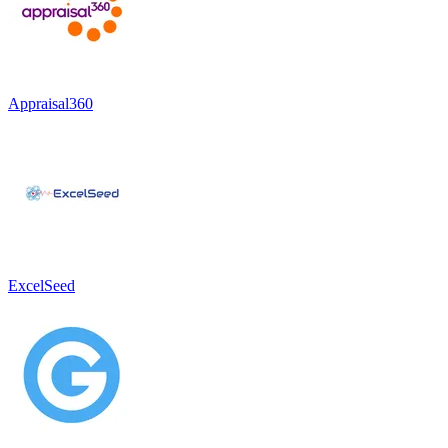
Appraisal360
ExcelSeed