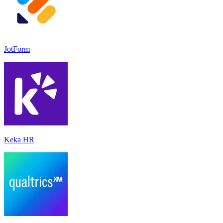
JotForm
Keka HR