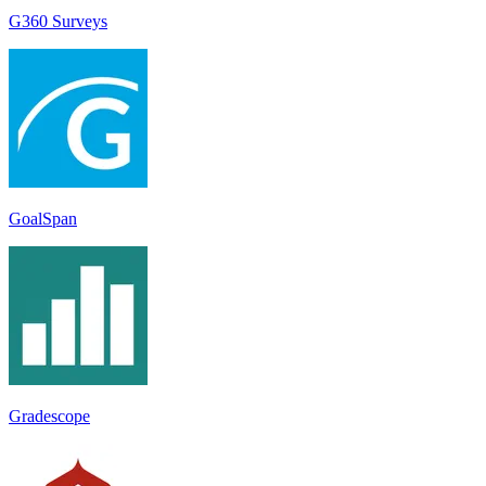
G360 Surveys
GoalSpan
Gradescope