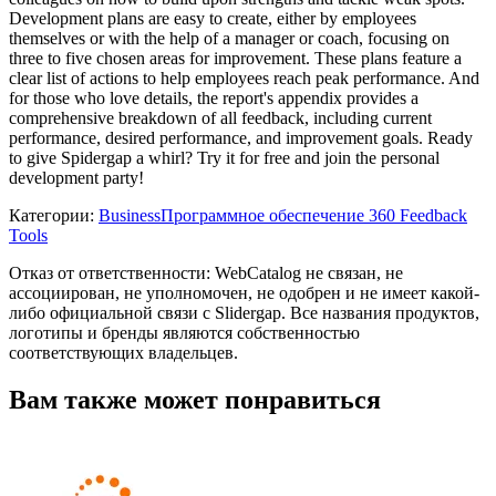
Development plans are easy to create, either by employees
themselves or with the help of a manager or coach, focusing on
three to five chosen areas for improvement. These plans feature a
clear list of actions to help employees reach peak performance. And
for those who love details, the report's appendix provides a
comprehensive breakdown of all feedback, including current
performance, desired performance, and improvement goals. Ready
to give Spidergap a whirl? Try it for free and join the personal
development party!
Категории
:
Business
Программное обеспечение 360 Feedback
Tools
Отказ от ответственности: WebCatalog не связан, не
ассоциирован, не уполномочен, не одобрен и не имеет какой-
либо официальной связи с Slidergap. Все названия продуктов,
логотипы и бренды являются собственностью
соответствующих владельцев.
Вам также может понравиться