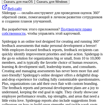
Скачать для macOS
Скачать для Windows
Веб-сайт
Slidergap — онлайн-инструмент для проведения оценок 360°
обратной связи, помогающий в личном развитии сотрудников
и создании планов улучшений.
Вы разработчик этого приложения?
Подтвердите право
собственности
, чтобы управлять этой карточкой.
Spidergap is an online tool designed for creating and running 360°
feedback assessments that make personal development a breeze!
With employee-focused feedback reports, feedback recipients can
quickly identify improvement priorities and take action. Spidergap is
the go-to solution for organizations big or small, from 10 to 10,000
members, and is typically the favorite choice of human resources,
learning & development staff, leadership teams, and consultants.
Creating and managing assessments has never been more fun and
user-friendly! Spidergap's online designer offers a delightful drag-
and-drop experience for crafting fully customizable questionnaires.
Plus, organizations can add their own flair with custom branding.
The feedback reports and personal development plans are a joy to
understand, keeping the end goal in sight. They clearly showcase
employee performance results, top strengths, and areas that need a
little extra love. Spidergap reports also include suggestions from
colleagues on how to build upon strengths and tackle weak spots.