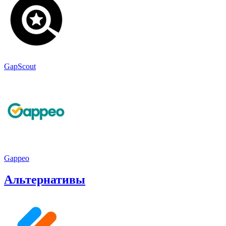
GapScout
Gappeo
Альтернативы