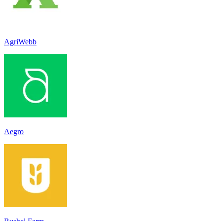
AgriWebb
Aegro