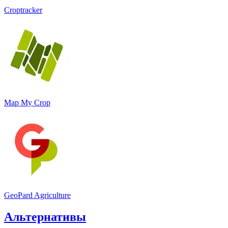
Croptracker
Map My Crop
GeoPard Agriculture
Альтернативы