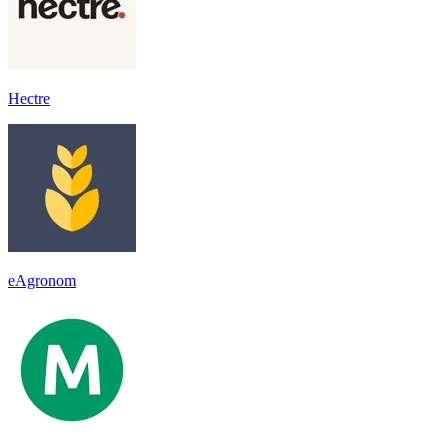
Hectre
eAgronom