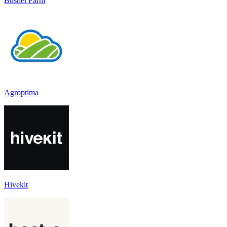
Bushel Farm
Agroptima
Hivekit