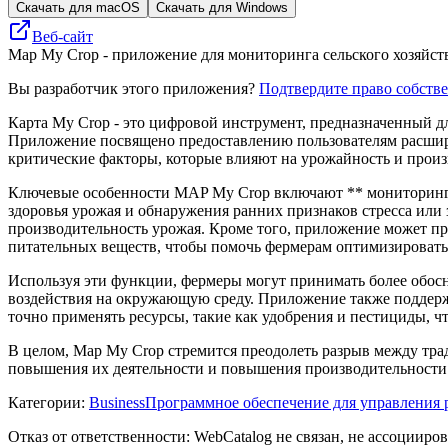
Скачать для macOS
Скачать для Windows
Веб-сайт
Map My Crop - приложение для мониторинга сельского хозяйств
Вы разработчик этого приложения?
Подтвердите право собств
Карта My Crop - это цифровой инструмент, предназначенный 
Приложение посвящено предоставлению пользователям расшире
критические факторы, которые влияют на урожайность и прои
Ключевые особенности MAP My Crop включают ** мониторинг 
здоровья урожая и обнаружения ранних признаков стресса или
производительность урожая. Кроме того, приложение может пр
питательных веществ, чтобы помочь фермерам оптимизировать
Используя эти функции, фермеры могут принимать более обос
воздействия на окружающую среду. Приложение также поддержи
точно применять ресурсы, такие как удобрения и пестициды, 
В целом, Map My Crop стремится преодолеть разрыв между тр
повышения их деятельности и повышения производительности
Категории
:
Business
Программное обеспечение для управления 
Отказ от ответственности: WebCatalog не связан, не ассоцииро