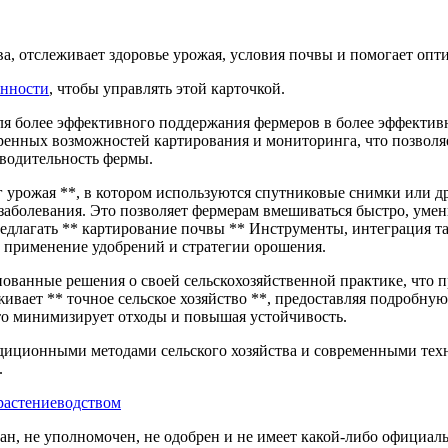
а, отслеживает здоровье урожая, условия почвы и помогает опт
енности
, чтобы управлять этой карточкой.
для более эффективного поддержания фермеров в более эффекти
нных возможностей картирования и мониторинга, что позволяет
зводительность фермы.
урожая **, в котором используются спутниковые снимки или д
 заболевания. Это позволяет фермерам вмешиваться быстро, ум
едлагать ** картирование почвы ** Инструменты, интеграция та
 применение удобрений и стратегии орошения.
нованные решения о своей сельскохозяйственной практике, что
вает ** точное сельское хозяйство **, предоставляя подробну
что минимизирует отходы и повышая устойчивость.
адиционными методами сельского хозяйства и современными тех
.
растениеводством
ван, не уполномочен, не одобрен и не имеет какой-либо официал