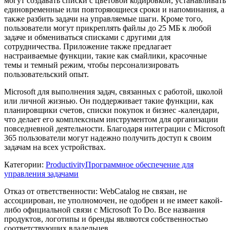
могут создавать списки с цветовой кодировкой, устанавливать
единовременные или повторяющиеся сроки и напоминания, а
также разбить задачи на управляемые шаги. Кроме того,
пользователи могут прикреплять файлы до 25 МБ к любой
задаче и обмениваться списками с другими для
сотрудничества. Приложение также предлагает
настраиваемые функции, такие как смайлики, красочные
темы и темный режим, чтобы персонализировать
пользовательский опыт.
Microsoft для выполнения задач, связанных с работой, школой
или личной жизнью. Он поддерживает такие функции, как
планировщики счетов, списки покупок и бизнес -календари,
что делает его комплексным инструментом для организации
повседневной деятельности. Благодаря интеграции с Microsoft
365 пользователи могут надежно получить доступ к своим
задачам на всех устройствах.
Категории
:
Productivity
Программное обеспечение для
управления задачами
Отказ от ответственности: WebCatalog не связан, не
ассоциирован, не уполномочен, не одобрен и не имеет какой-
либо официальной связи с Microsoft To Do. Все названия
продуктов, логотипы и бренды являются собственностью
соответствующих владельцев.