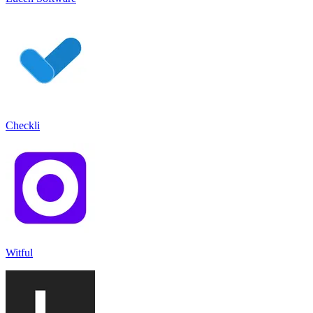
Checkli
Witful