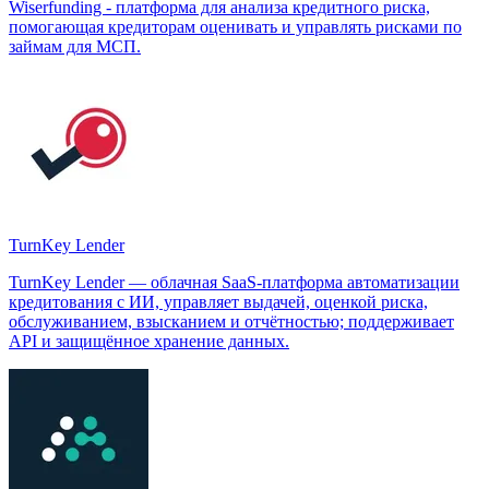
Wiserfunding - платформа для анализа кредитного риска,
помогающая кредиторам оценивать и управлять рисками по
займам для МСП.
TurnKey Lender
TurnKey Lender — облачная SaaS-платформа автоматизации
кредитования с ИИ, управляет выдачей, оценкой риска,
обслуживанием, взысканием и отчётностью; поддерживает
API и защищённое хранение данных.