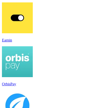
Earnin
OrbisPay