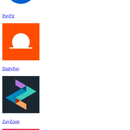
PayFit
DailyPay
ZayZoon