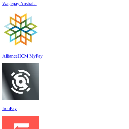
Wagepay Australia
AllianceHCM MyPay
IronPay