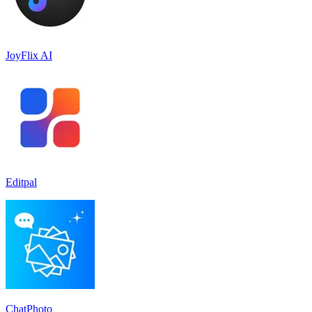
JoyFlix AI
Editpal
ChatPhoto