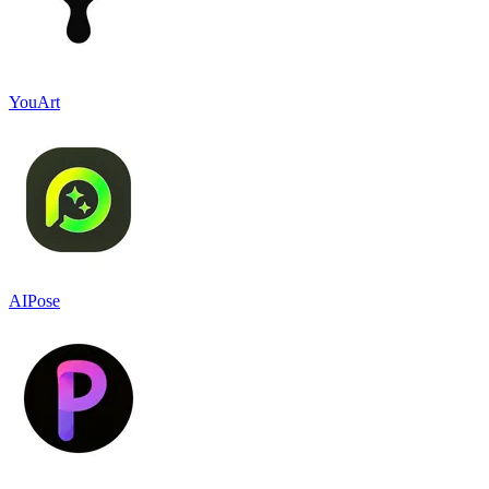
YouArt
AIPose