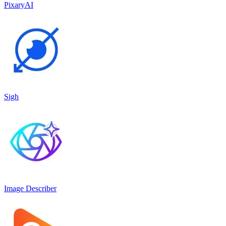
PixaryAI
Sigh
Image Describer