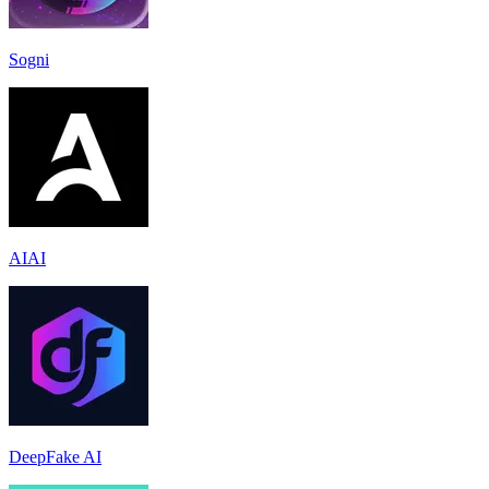
Sogni
AIAI
DeepFake AI