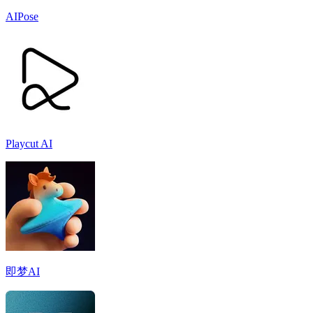
AIPose
Playcut AI
即梦AI