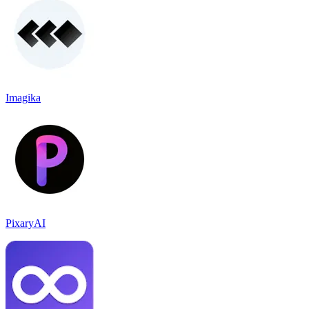
Imagika
PixaryAI