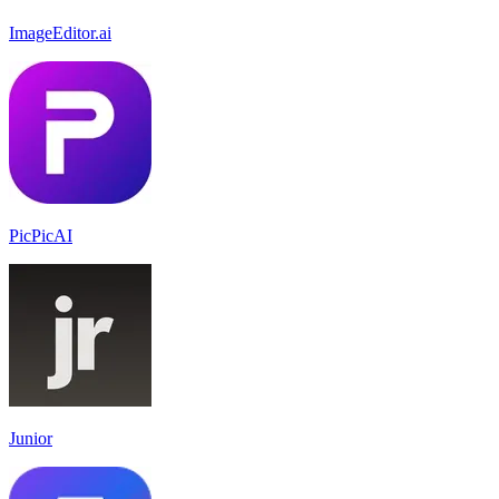
ImageEditor.ai
PicPicAI
Junior