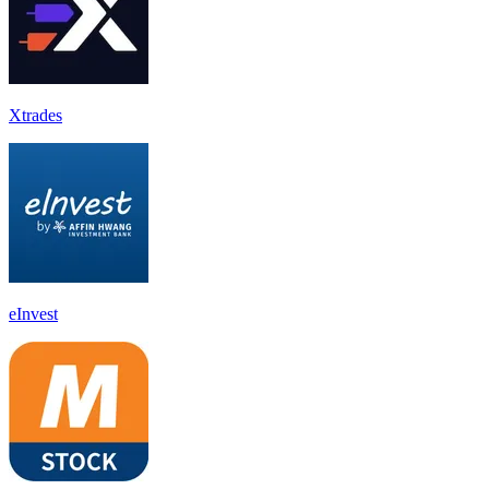
Xtrades
eInvest