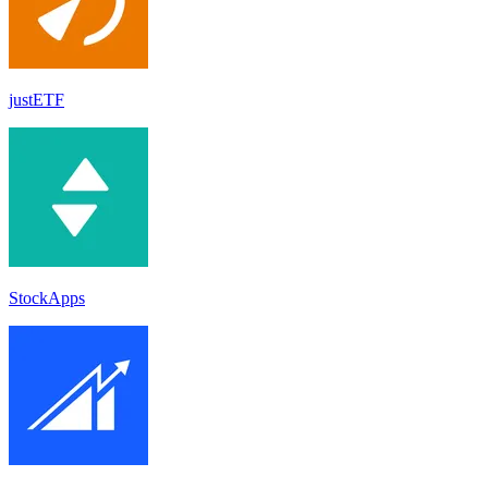
justETF
StockApps