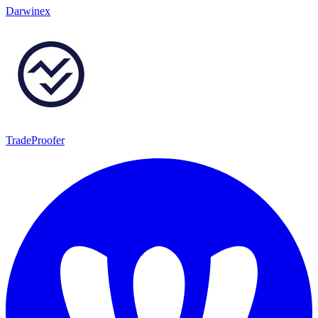
Darwinex
TradeProofer