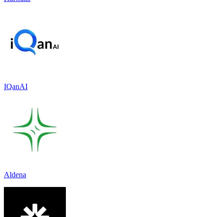
IQanAI
Aldena