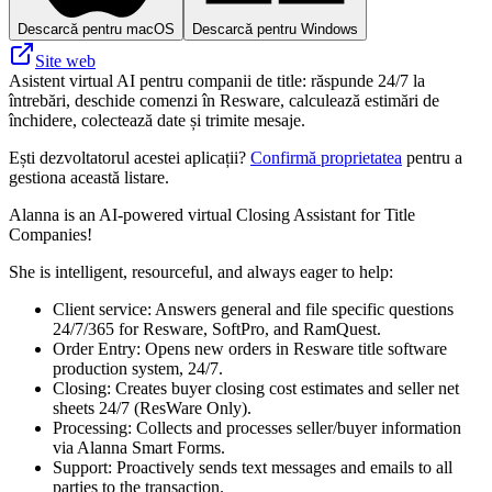
Descarcă pentru macOS
Descarcă pentru Windows
Site web
Asistent virtual AI pentru companii de title: răspunde 24/7 la
întrebări, deschide comenzi în Resware, calculează estimări de
închidere, colectează date și trimite mesaje.
Ești dezvoltatorul acestei aplicații?
Confirmă proprietatea
pentru a
gestiona această listare.
Alanna is an AI-powered virtual Closing Assistant for Title
Companies!
She is intelligent, resourceful, and always eager to help:
Client service: Answers general and file specific questions
24/7/365 for Resware, SoftPro, and RamQuest.
Order Entry: Opens new orders in Resware title software
production system, 24/7.
Closing: Creates buyer closing cost estimates and seller net
sheets 24/7 (ResWare Only).
Processing: Collects and processes seller/buyer information
via Alanna Smart Forms.
Support: Proactively sends text messages and emails to all
parties to the transaction.