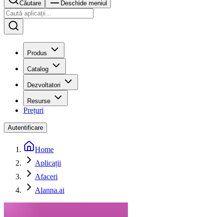
Căutare
Deschide meniul
Produs
Catalog
Dezvoltatori
Resurse
Prețuri
Autentificare
Home
Aplicații
Afaceri
Alanna.ai