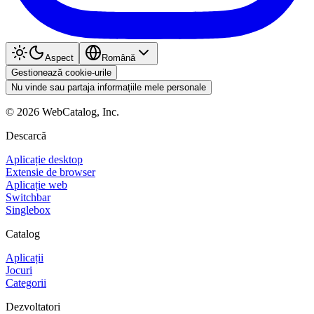
Aspect
Română
Gestionează cookie-urile
Nu vinde sau partaja informațiile mele personale
©
2026
WebCatalog, Inc.
Descarcă
Aplicație desktop
Extensie de browser
Aplicație web
Switchbar
Singlebox
Catalog
Aplicații
Jocuri
Categorii
Dezvoltatori