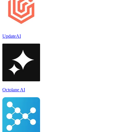
UpdateAI
Octolane AI