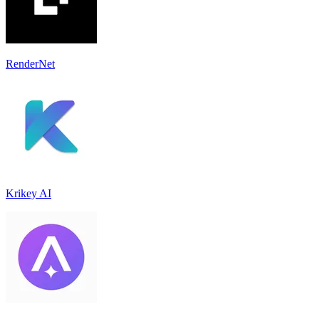
RenderNet
Krikey AI