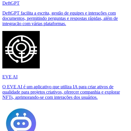
DeftGPT
DeftGPT facilita a escrita, gestão de equipes e interações com
documentos, permitindo perguntas e respostas rápidas, além de
integração com várias plataformas.
EVE AI
O EVE AI é um aplicativo que utiliza IA para criar ativos de
qualidade para projetos criativos, oferecer companhia e explorar
NFTs, aprimorando-se com interações dos usuários.