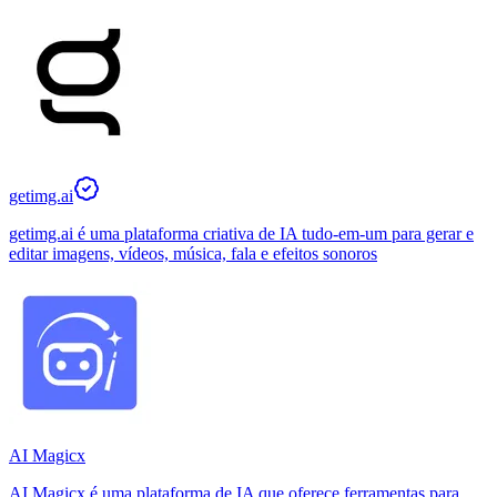
getimg.ai
getimg.ai é uma plataforma criativa de IA tudo-em-um para gerar e
editar imagens, vídeos, música, fala e efeitos sonoros
AI Magicx
AI Magicx é uma plataforma de IA que oferece ferramentas para