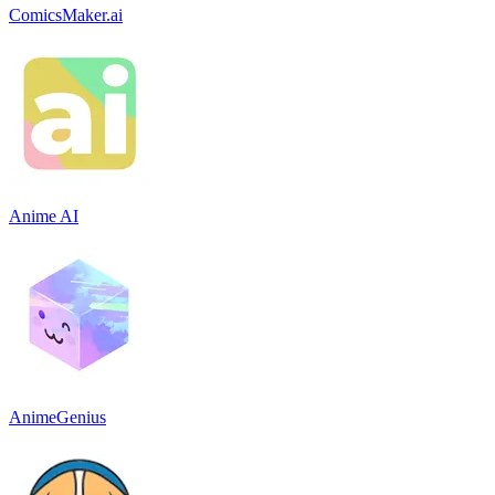
ComicsMaker.ai
Anime AI
AnimeGenius