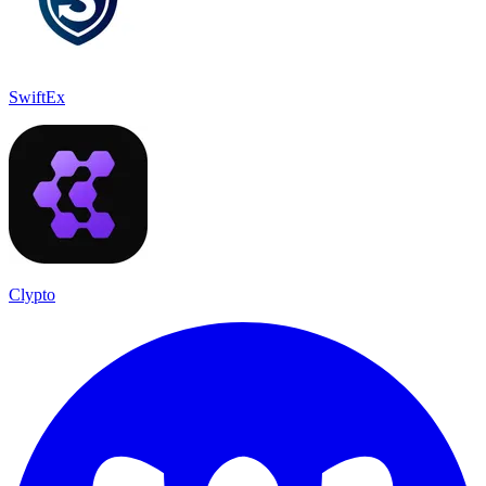
SwiftEx
Clypto