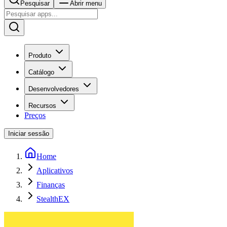
Pesquisar
Abrir menu
Produto
Catálogo
Desenvolvedores
Recursos
Preços
Iniciar sessão
Home
Aplicativos
Finanças
StealthEX