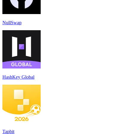
NullSwap
HashKey Global
Tapbit