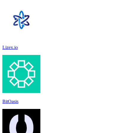
Lizex.io
BitOasis