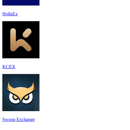
HollaEx
KCEX
Swoop Exchange