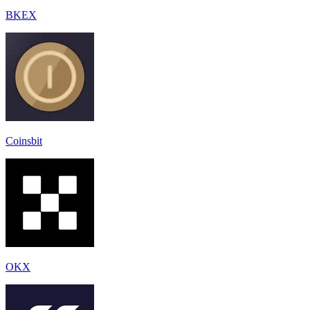
BKEX
Coinsbit
OKX