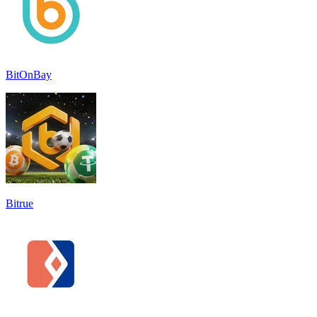
BitOnBay
Bitrue