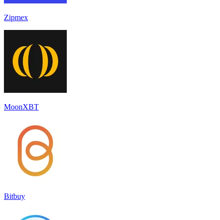
Zipmex
MoonXBT
Bitbuy