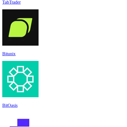
TabTrader
Bitunix
BitOasis