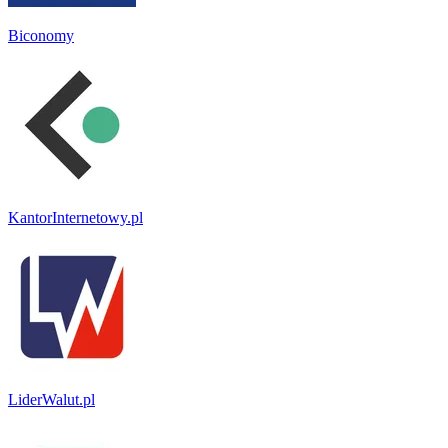
Biconomy
KantorInternetowy.pl
LiderWalut.pl