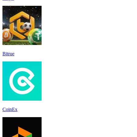
Bitrue
CoinEx