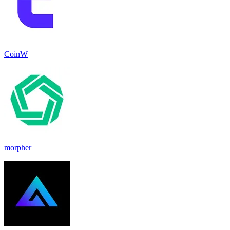
CoinW
morpher