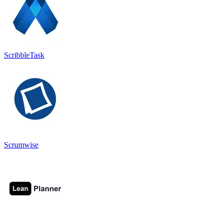
ScribbleTask
Scrumwise