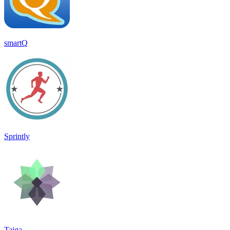
smartQ
Sprintly
Taiga