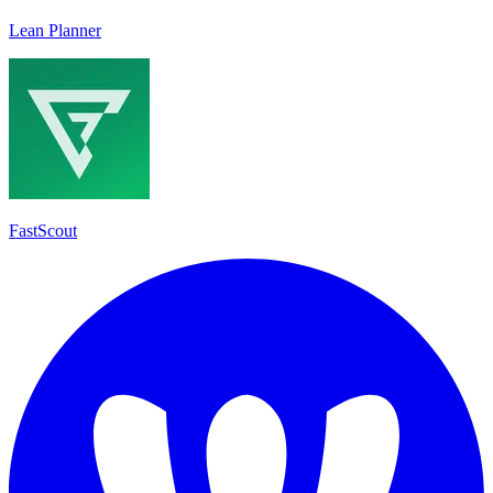
Lean Planner
FastScout