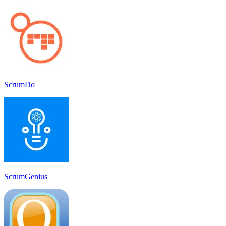
ScrumDo
ScrumGenius