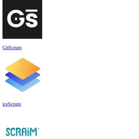
GitScrum
iceScrum