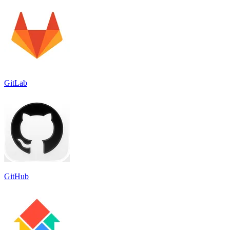
GitLab
GitHub