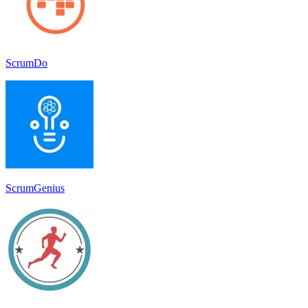
ScrumDo
ScrumGenius