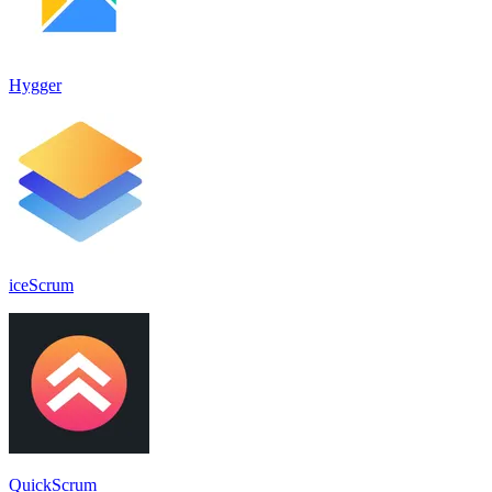
Hygger
iceScrum
QuickScrum