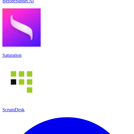
BeforeSunset AI
Saturation
ScrumDesk