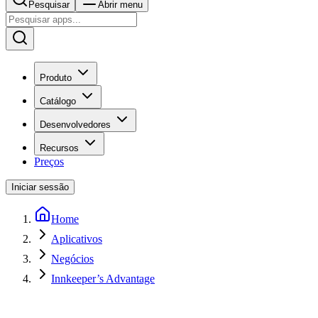
Pesquisar
Abrir menu
Produto
Catálogo
Desenvolvedores
Recursos
Preços
Iniciar sessão
Home
Aplicativos
Negócios
Innkeeper’s Advantage