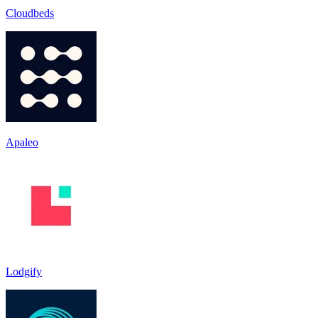
Cloudbeds
Apaleo
Lodgify