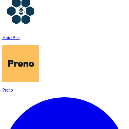
HotelBee
Preno