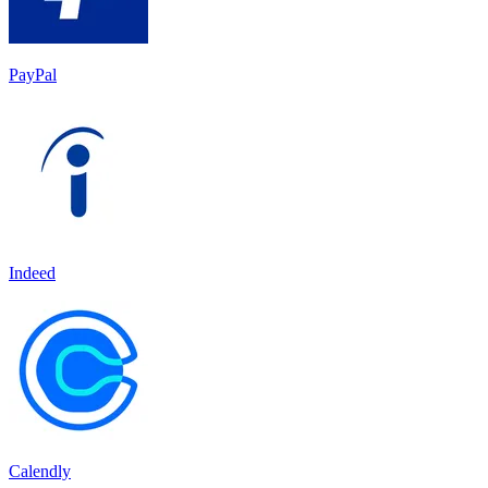
PayPal
Indeed
Calendly