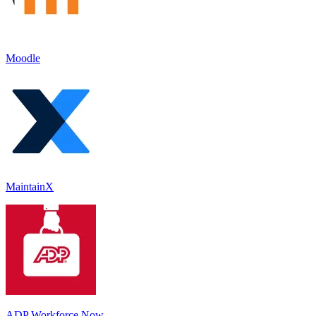
Moodle
MaintainX
ADP Workforce Now