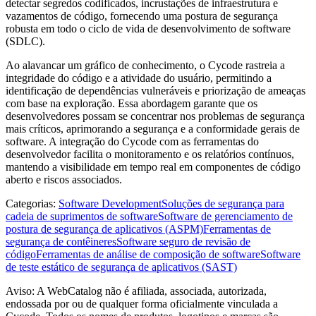
detectar segredos codificados, incrustações de infraestrutura e
vazamentos de código, fornecendo uma postura de segurança
robusta em todo o ciclo de vida de desenvolvimento de software
(SDLC).
Ao alavancar um gráfico de conhecimento, o Cycode rastreia a
integridade do código e a atividade do usuário, permitindo a
identificação de dependências vulneráveis ​​e priorização de ameaças
com base na exploração. Essa abordagem garante que os
desenvolvedores possam se concentrar nos problemas de segurança
mais críticos, aprimorando a segurança e a conformidade gerais de
software. A integração do Cycode com as ferramentas do
desenvolvedor facilita o monitoramento e os relatórios contínuos,
mantendo a visibilidade em tempo real em componentes de código
aberto e riscos associados.
Categorias
:
Software Development
Soluções de segurança para
cadeia de suprimentos de software
Software de gerenciamento de
postura de segurança de aplicativos (ASPM)
Ferramentas de
segurança de contêineres
Software seguro de revisão de
código
Ferramentas de análise de composição de software
Software
de teste estático de segurança de aplicativos (SAST)
Aviso: A WebCatalog não é afiliada, associada, autorizada,
endossada por ou de qualquer forma oficialmente vinculada a