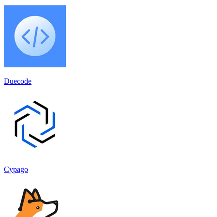
Duecode
Cypago