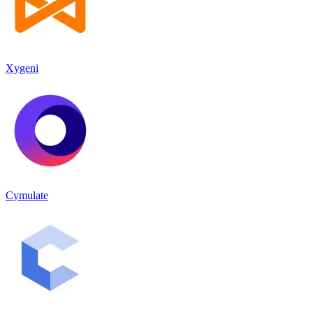
Xygeni
Cymulate