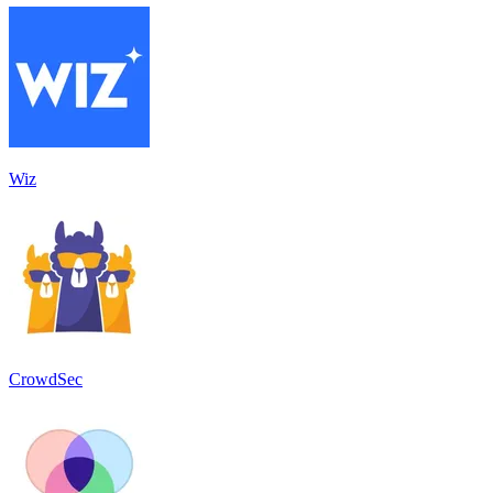
Wiz
CrowdSec