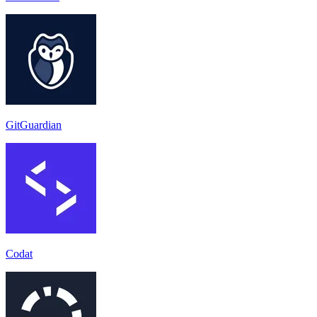
GitGuardian
Codat