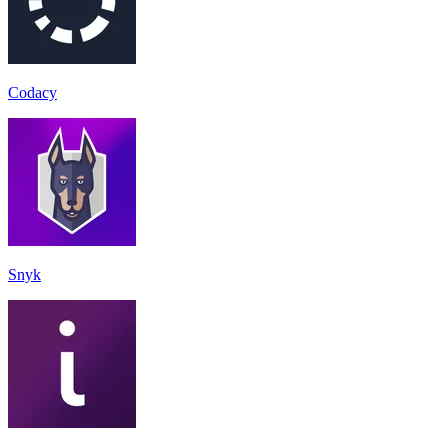
Codacy
Snyk