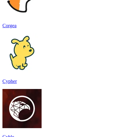
Corgea
Cypher
Cyble