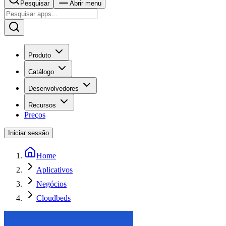
Pesquisar
Abrir menu
Produto
Catálogo
Desenvolvedores
Recursos
Preços
Iniciar sessão
Home
Aplicativos
Negócios
Cloudbeds