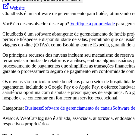
Website
Cloudbeds é um software de gerenciamento para hotéis, otimizando re
Você é o desenvolvedor deste app?
Verifique a propriedade
para geren
Cloudbeds é um software abrangente de gerenciamento de hotéis projet
perfis de hóspedes e disponibilidade de salas, permitindo que os usuá
viagens on -line (OTAs), como Booking.com e Expedia, garantindo a d
Os principais recursos dos nuvens incluem seu mecanismo de reserva i
ferramentas robustas de relatórios e análises, embora alguns usuário
processamento de pagamentos que simplifica as transações financeiras,
garante o processamento seguro de pagamento em conformidade com os
Os nuvens são particularmente benéficos para o setor de hospitalidade
pagamento, incluindo o Google Pay e o Apple Pay, e oferece hardware 
assistência oportuna com disputas e preocupações de segurança. No ger
hóspede e se concentrar em fornecer um serviço excepcional.
Categorias
:
Business
Software de gerenciamento de canais
Software de
Aviso: A WebCatalog não é afiliada, associada, autorizada, endossad
respectivos proprietários.