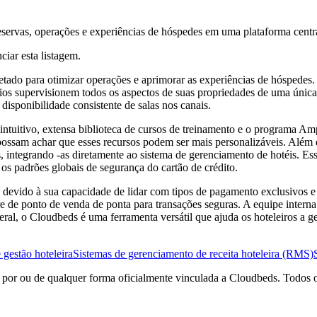
servas, operações e experiências de hóspedes em uma plataforma centr
ciar esta listagem.
ado para otimizar operações e aprimorar as experiências de hóspedes. E
rios supervisionem todos os aspectos de suas propriedades de uma única 
isponibilidade consistente de salas nos canais.
ntuitivo, extensa biblioteca de cursos de treinamento e o programa Am
s possam achar que esses recursos podem ser mais personalizáveis. Alé
 integrando -as diretamente ao sistema de gerenciamento de hotéis. Ess
 padrões globais de segurança do cartão de crédito.
 devido à sua capacidade de lidar com tipos de pagamento exclusivos e 
de ponto de venda de ponta para transações seguras. A equipe interna 
al, o Cloudbeds é uma ferramenta versátil que ajuda os hoteleiros a ge
 gestão hoteleira
Sistemas de gerenciamento de receita hoteleira (RMS)
a por ou de qualquer forma oficialmente vinculada a Cloudbeds. Todos 