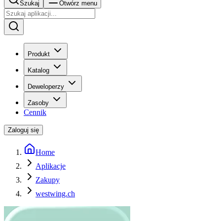
Szukaj
Otwórz menu
Produkt
Katalog
Deweloperzy
Zasoby
Cennik
Zaloguj się
Home
Aplikacje
Zakupy
westwing.ch