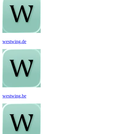
westwing.de
westwing.be