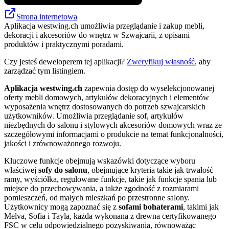
Strona internetowa
Aplikacja westwing.ch umożliwia przeglądanie i zakup mebli,
dekoracji i akcesoriów do wnętrz w Szwajcarii, z opisami
produktów i praktycznymi poradami.
Czy jesteś deweloperem tej aplikacji?
Zweryfikuj własność
, aby
zarządzać tym listingiem.
Aplikacja westwing.ch
zapewnia dostęp do wyselekcjonowanej
oferty mebli domowych, artykułów dekoracyjnych i elementów
wyposażenia wnętrz dostosowanych do potrzeb szwajcarskich
użytkowników. Umożliwia przeglądanie sof, artykułów
niezbędnych do salonu i stylowych akcesoriów domowych wraz ze
szczegółowymi informacjami o produkcie na temat funkcjonalności,
jakości i zrównoważonego rozwoju.
Kluczowe funkcje obejmują wskazówki dotyczące wyboru
właściwej
sofy do salonu
, obejmujące kryteria takie jak trwałość
ramy, wyściółka, regulowane funkcje, takie jak funkcje spania lub
miejsce do przechowywania, a także zgodność z rozmiarami
pomieszczeń, od małych mieszkań po przestronne salony.
Użytkownicy mogą zapoznać się z
sofami bohaterami
, takimi jak
Melva, Sofia i Tayla, każda wykonana z drewna certyfikowanego
FSC w celu odpowiedzialnego pozyskiwania, równoważąc