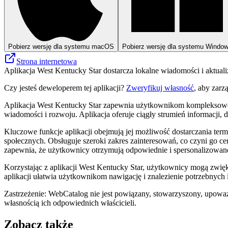
Pobierz wersję dla systemu macOS
Pobierz wersję dla systemu Windo
Strona internetowa
Aplikacja West Kentucky Star dostarcza lokalne wiadomości i aktuali
Czy jesteś deweloperem tej aplikacji?
Zweryfikuj własność
, aby zarz
Aplikacja West Kentucky Star zapewnia użytkownikom kompleksowe lo
wiadomości i rozwoju. Aplikacja oferuje ciągły strumień informacji,
Kluczowe funkcje aplikacji obejmują jej możliwość dostarczania te
społecznych. Obsługuje szeroki zakres zainteresowań, co czyni go ce
zapewnia, że ​​użytkownicy otrzymują odpowiednie i spersonalizowan
Korzystając z aplikacji West Kentucky Star, użytkownicy mogą zwięks
aplikacji ułatwia użytkownikom nawigację i znalezienie potrzebnych
Zastrzeżenie: WebCatalog nie jest powiązany, stowarzyszony, upoważ
własnością ich odpowiednich właścicieli.
Zobacz także