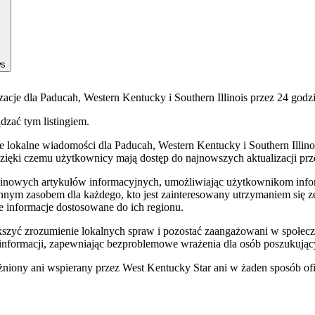
ws
zacje dla Paducah, Western Kentucky i Southern Illinois przez 24 godz
ądzać tym listingiem.
kalne wiadomości dla Paducah, Western Kentucky i Southern Illinois
 dzięki czemu użytkownicy mają dostęp do najnowszych aktualizacji prz
rminowych artykułów informacyjnych, umożliwiając użytkownikom info
nnym zasobem dla każdego, kto jest zainteresowany utrzymaniem się ze 
e informacje dostosowane do ich regionu.
zyć zrozumienie lokalnych spraw i pozostać zaangażowani w społecznoś
 informacji, zapewniając bezproblemowe wrażenia dla osób poszukujący
niony ani wspierany przez West Kentucky Star ani w żaden sposób ofi