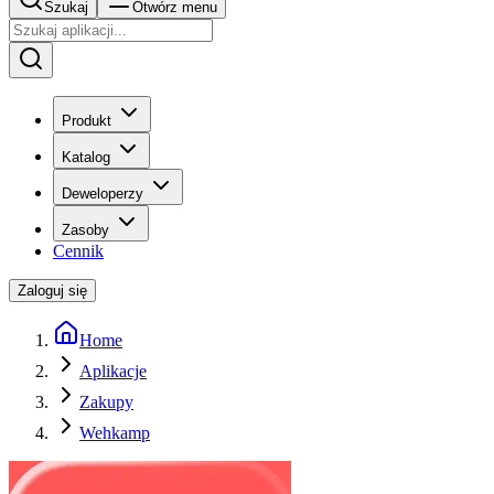
Szukaj
Otwórz menu
Produkt
Katalog
Deweloperzy
Zasoby
Cennik
Zaloguj się
Home
Aplikacje
Zakupy
Wehkamp