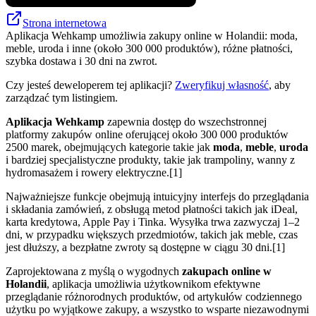
Strona internetowa
Aplikacja Wehkamp umożliwia zakupy online w Holandii: moda,
meble, uroda i inne (około 300 000 produktów), różne płatności,
szybka dostawa i 30 dni na zwrot.
Czy jesteś deweloperem tej aplikacji?
Zweryfikuj własność
, aby
zarządzać tym listingiem.
Aplikacja Wehkamp
zapewnia dostęp do wszechstronnej
platformy zakupów online oferującej około 300 000 produktów
2500 marek, obejmujących kategorie takie jak
moda
,
meble
,
uroda
i bardziej specjalistyczne produkty, takie jak trampoliny, wanny z
hydromasażem i rowery elektryczne.[1]
Najważniejsze funkcje obejmują intuicyjny interfejs do przeglądania
i składania zamówień, z obsługą metod płatności takich jak iDeal,
karta kredytowa, Apple Pay i Tinka. Wysyłka trwa zazwyczaj 1–2
dni, w przypadku większych przedmiotów, takich jak meble, czas
jest dłuższy, a bezpłatne zwroty są dostępne w ciągu 30 dni.[1]
Zaprojektowana z myślą o wygodnych
zakupach online w
Holandii
, aplikacja umożliwia użytkownikom efektywne
przeglądanie różnorodnych produktów, od artykułów codziennego
użytku po wyjątkowe zakupy, a wszystko to wsparte niezawodnymi