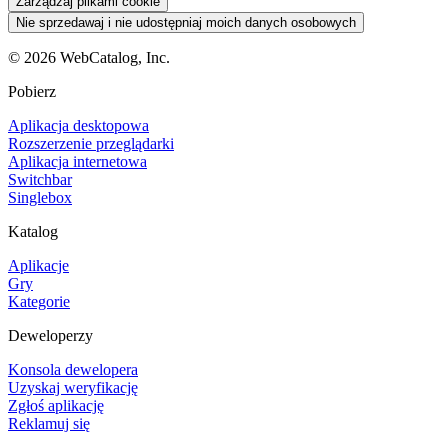
Zarządzaj plikami cookie
Nie sprzedawaj i nie udostępniaj moich danych osobowych
©
2026
WebCatalog, Inc.
Pobierz
Aplikacja desktopowa
Rozszerzenie przeglądarki
Aplikacja internetowa
Switchbar
Singlebox
Katalog
Aplikacje
Gry
Kategorie
Deweloperzy
Konsola dewelopera
Uzyskaj weryfikację
Zgłoś aplikację
Reklamuj się