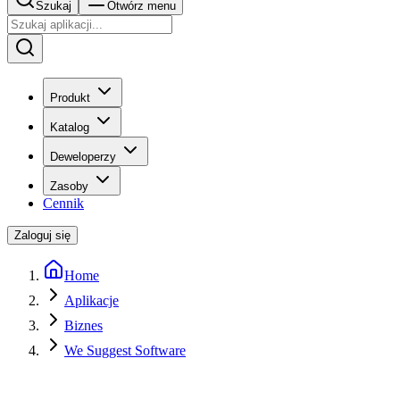
Szukaj
Otwórz menu
Produkt
Katalog
Deweloperzy
Zasoby
Cennik
Zaloguj się
Home
Aplikacje
Biznes
We Suggest Software