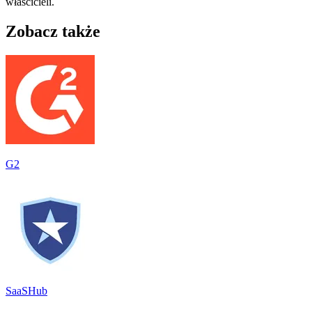
właścicieli.
Zobacz także
G2
SaaSHub