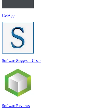
GetApp
SoftwareSuggest - Usser
SoftwareReviews