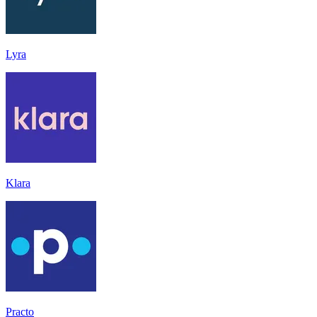
Lyra
Klara
Practo