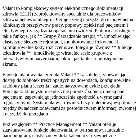
Valant to kompleksowy system elektronicznego dokumentacji
zdrowia (EHR) zaprojektowany specjalnie dla pracowników
zdrowia behawioralnego. Oferuje szereg narzędzi do usprawnienia
klinicznych przepływów pracy, poprawy opieki nad pacjentem i
efektywnego zarządzania operacjami ćwiczeń. Platforma obsługuje
takie funkcje, jak ** Grupy Zarządzanie terapią **, umożliwiając
elastyczne śledzenie rejestracji, monitorowanie frekwencji i
konfigurowalne kody rozliczeniowe. Integruje również ** funkcje
telezdrowia **, umożliwiając wirtualne sesje grupowe z
interaktywnymi narzędziami, takimi jak tablica i udostępnianie
ekranu.
Funkcje planowania leczenia Valant ** są solidne, zapewniając
dostęp do bibliotek treści opartych na dowodach, konfigurowalne
szablony planu leczenia i zautomatyzowane cykle przeglądu.
Pomaga to klinicystom skutecznie poradzić sobie z opieką nad
pacjentem, zapewniając jednocześnie zgodność z wymogami
regulacyjnymi. System ułatwia również bezproblemową współpracę
między świadczeniodawcami za pośrednictwem informacji zwrotnej
i narzędzi do przeglądu.
Pod względem ** Practice Management ** Valant oferuje
zaawansowane funkcje planowania, w tym samowystarczalne
harmonogram, elastyczne widoki kalendarza i zewnętrzne