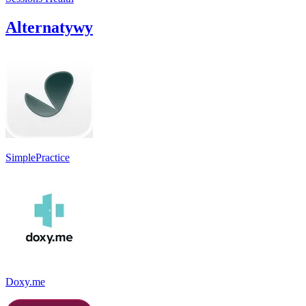
Alternatywy
SimplePractice
Doxy.me