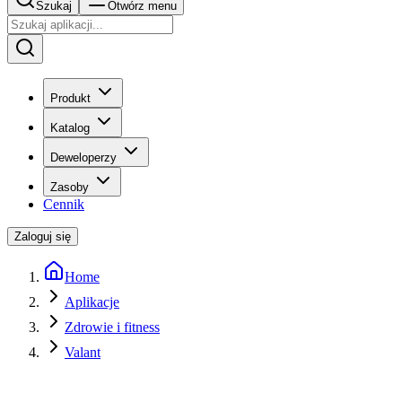
Szukaj
Otwórz menu
Produkt
Katalog
Deweloperzy
Zasoby
Cennik
Zaloguj się
Home
Aplikacje
Zdrowie i fitness
Valant