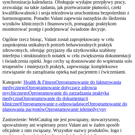
synchronizacja kalendarza. Obsługuje wydajne przepływy pracy,
zezwalając na takie zadania, jak przetwarzanie płatności, czeki
kwalifikowalności i sesja telezdrowia uruchomiona bezpośrednio z
harmonogramu. Ponadto Valant zapewnia narzędzia do śledzenia
wyników klinicznych i finansowych, pomagając praktykom
monitorować postęp i podejmować świadome decyzje.
Ogólnie rzecz biorąc, Valant został zaprojektowany w celu
zaspokojenia unikalnych potrzeb behawioralnych praktyk
zdrowotnych, oferując przyjazny dla użytkownika szablony
interfejsu i strukturalnych notatek w celu zwiększenia dokumentacji
i świadczenia opieki. Jego cechy są dostosowane do wspierania solo
terapeutów i mniejszych praktyk, zapewniając kompleksowe
rozwiązanie do zarządzania opieką nad pacjentem i ćwiczeniami.
Kategorie
:
Health & Fitness
Oprogramowanie do fakturowania
medycznego
Oprogramowanie dotyczące zdrowia
psychicznego
Oprogramowanie do zarządzania praktyką
medyczną
Oprogramowanie do dokumentacji
klinicznej
Oprogramowanie e-odpowiadające
Oprogramowanie do
planowania pacjentów
Oprogramowanie telemedycyny
Zastrzeżenie: WebCatalog nie jest powiązany, stowarzyszony,
upoważniony ani wspierany przez Valant ani w żaden sposób
oficjalnie z nim związany. Wszystkie nazwy produktów, logo i