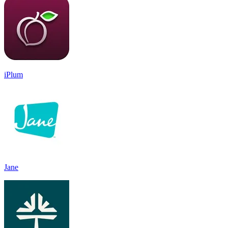
iPlum
Jane