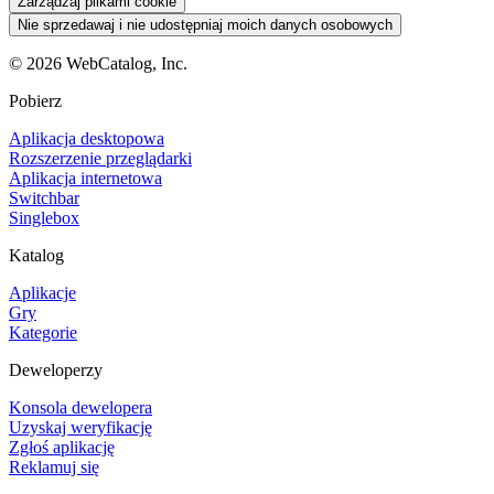
Zarządzaj plikami cookie
Nie sprzedawaj i nie udostępniaj moich danych osobowych
©
2026
WebCatalog, Inc.
Pobierz
Aplikacja desktopowa
Rozszerzenie przeglądarki
Aplikacja internetowa
Switchbar
Singlebox
Katalog
Aplikacje
Gry
Kategorie
Deweloperzy
Konsola dewelopera
Uzyskaj weryfikację
Zgłoś aplikację
Reklamuj się