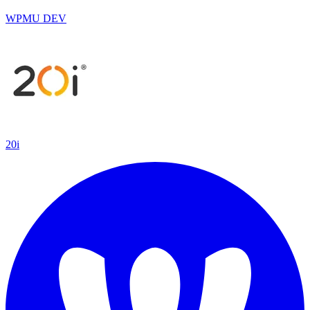
WPMU DEV
20i