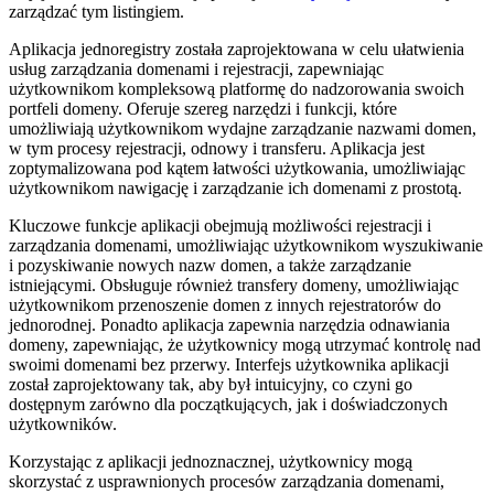
zarządzać tym listingiem.
Aplikacja jednoregistry została zaprojektowana w celu ułatwienia
usług zarządzania domenami i rejestracji, zapewniając
użytkownikom kompleksową platformę do nadzorowania swoich
portfeli domeny. Oferuje szereg narzędzi i funkcji, które
umożliwiają użytkownikom wydajne zarządzanie nazwami domen,
w tym procesy rejestracji, odnowy i transferu. Aplikacja jest
zoptymalizowana pod kątem łatwości użytkowania, umożliwiając
użytkownikom nawigację i zarządzanie ich domenami z prostotą.
Kluczowe funkcje aplikacji obejmują możliwości rejestracji i
zarządzania domenami, umożliwiając użytkownikom wyszukiwanie
i pozyskiwanie nowych nazw domen, a także zarządzanie
istniejącymi. Obsługuje również transfery domeny, umożliwiając
użytkownikom przenoszenie domen z innych rejestratorów do
jednorodnej. Ponadto aplikacja zapewnia narzędzia odnawiania
domeny, zapewniając, że użytkownicy mogą utrzymać kontrolę nad
swoimi domenami bez przerwy. Interfejs użytkownika aplikacji
został zaprojektowany tak, aby był intuicyjny, co czyni go
dostępnym zarówno dla początkujących, jak i doświadczonych
użytkowników.
Korzystając z aplikacji jednoznacznej, użytkownicy mogą
skorzystać z usprawnionych procesów zarządzania domenami,