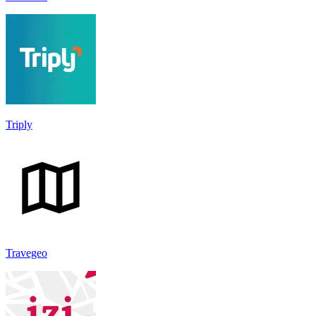
Triply
Travegeo