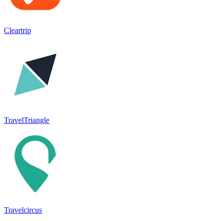
Cleartrip
TravelTriangle
Travelcircus