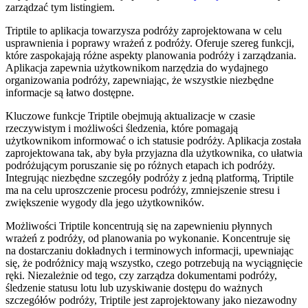
zarządzać tym listingiem.
Triptile to aplikacja towarzysza podróży zaprojektowana w celu
usprawnienia i poprawy wrażeń z podróży. Oferuje szereg funkcji,
które zaspokajają różne aspekty planowania podróży i zarządzania.
Aplikacja zapewnia użytkownikom narzędzia do wydajnego
organizowania podróży, zapewniając, że wszystkie niezbędne
informacje są łatwo dostępne.
Kluczowe funkcje Triptile obejmują aktualizacje w czasie
rzeczywistym i możliwości śledzenia, które pomagają
użytkownikom informować o ich statusie podróży. Aplikacja została
zaprojektowana tak, aby była przyjazna dla użytkownika, co ułatwia
podróżującym poruszanie się po różnych etapach ich podróży.
Integrując niezbędne szczegóły podróży z jedną platformą, Triptile
ma na celu uproszczenie procesu podróży, zmniejszenie stresu i
zwiększenie wygody dla jego użytkowników.
Możliwości Triptile koncentrują się na zapewnieniu płynnych
wrażeń z podróży, od planowania po wykonanie. Koncentruje się
na dostarczaniu dokładnych i terminowych informacji, upewniając
się, że podróżnicy mają wszystko, czego potrzebują na wyciągnięcie
ręki. Niezależnie od tego, czy zarządza dokumentami podróży,
śledzenie statusu lotu lub uzyskiwanie dostępu do ważnych
szczegółów podróży, Triptile jest zaprojektowany jako niezawodny