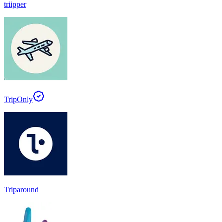
triipper
TripOnly
Triparound