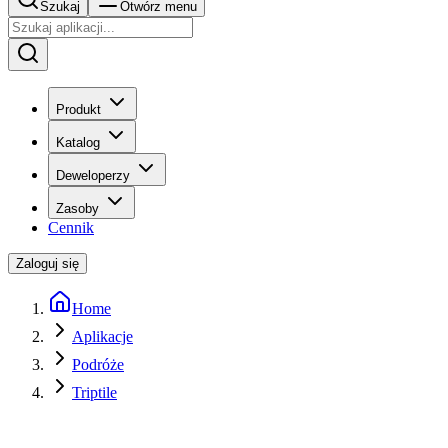
Szukaj
Otwórz menu
Produkt
Katalog
Deweloperzy
Zasoby
Cennik
Zaloguj się
Home
Aplikacje
Podróże
Triptile