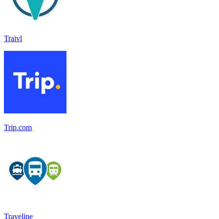
Traivl
Trip.com
Traveline