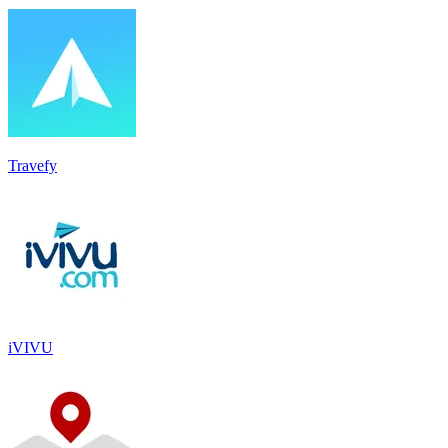
Travefy
iVIVU