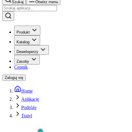
Szukaj
Otwórz menu
Produkt
Katalog
Deweloperzy
Zasoby
Cennik
Zaloguj się
Home
Aplikacje
Podróże
Traivl