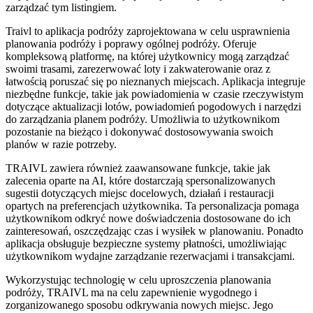
zarządzać tym listingiem.
Traivl to aplikacja podróży zaprojektowana w celu usprawnienia
planowania podróży i poprawy ogólnej podróży. Oferuje
kompleksową platformę, na której użytkownicy mogą zarządzać
swoimi trasami, zarezerwować loty i zakwaterowanie oraz z
łatwością poruszać się po nieznanych miejscach. Aplikacja integruje
niezbędne funkcje, takie jak powiadomienia w czasie rzeczywistym
dotyczące aktualizacji lotów, powiadomień pogodowych i narzędzi
do zarządzania planem podróży. Umożliwia to użytkownikom
pozostanie na bieżąco i dokonywać dostosowywania swoich
planów w razie potrzeby.
TRAIVL zawiera również zaawansowane funkcje, takie jak
zalecenia oparte na AI, które dostarczają spersonalizowanych
sugestii dotyczących miejsc docelowych, działań i restauracji
opartych na preferencjach użytkownika. Ta personalizacja pomaga
użytkownikom odkryć nowe doświadczenia dostosowane do ich
zainteresowań, oszczędzając czas i wysiłek w planowaniu. Ponadto
aplikacja obsługuje bezpieczne systemy płatności, umożliwiając
użytkownikom wydajne zarządzanie rezerwacjami i transakcjami.
Wykorzystując technologię w celu uproszczenia planowania
podróży, TRAIVL ma na celu zapewnienie wygodnego i
zorganizowanego sposobu odkrywania nowych miejsc. Jego