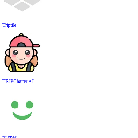
Triptile
TRIPChatter AI
triipper