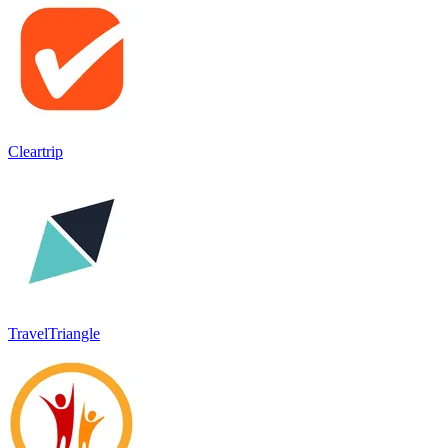
Cleartrip
TravelTriangle