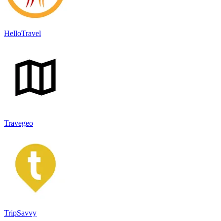
HelloTravel
Travegeo
TripSavvy