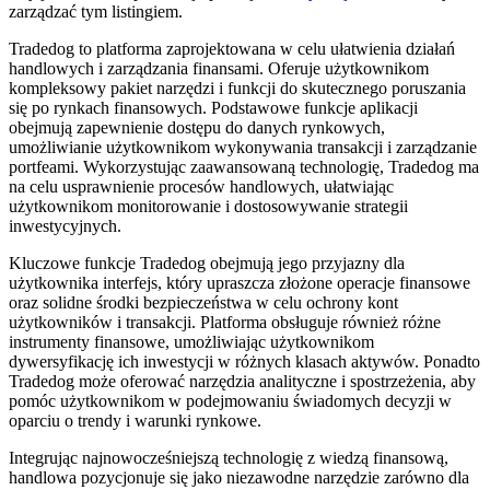
zarządzać tym listingiem.
Tradedog to platforma zaprojektowana w celu ułatwienia działań
handlowych i zarządzania finansami. Oferuje użytkownikom
kompleksowy pakiet narzędzi i funkcji do skutecznego poruszania
się po rynkach finansowych. Podstawowe funkcje aplikacji
obejmują zapewnienie dostępu do danych rynkowych,
umożliwianie użytkownikom wykonywania transakcji i zarządzanie
portfeami. Wykorzystując zaawansowaną technologię, Tradedog ma
na celu usprawnienie procesów handlowych, ułatwiając
użytkownikom monitorowanie i dostosowywanie strategii
inwestycyjnych.
Kluczowe funkcje Tradedog obejmują jego przyjazny dla
użytkownika interfejs, który upraszcza złożone operacje finansowe
oraz solidne środki bezpieczeństwa w celu ochrony kont
użytkowników i transakcji. Platforma obsługuje również różne
instrumenty finansowe, umożliwiając użytkownikom
dywersyfikację ich inwestycji w różnych klasach aktywów. Ponadto
Tradedog może oferować narzędzia analityczne i spostrzeżenia, aby
pomóc użytkownikom w podejmowaniu świadomych decyzji w
oparciu o trendy i warunki rynkowe.
Integrując najnowocześniejszą technologię z wiedzą finansową,
handlowa pozycjonuje się jako niezawodne narzędzie zarówno dla