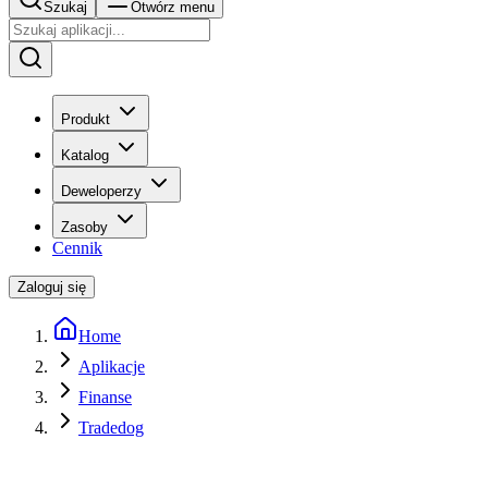
Szukaj
Otwórz menu
Produkt
Katalog
Deweloperzy
Zasoby
Cennik
Zaloguj się
Home
Aplikacje
Finanse
Tradedog