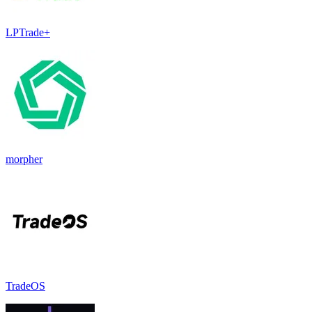
LPTrade+
morpher
TradeOS