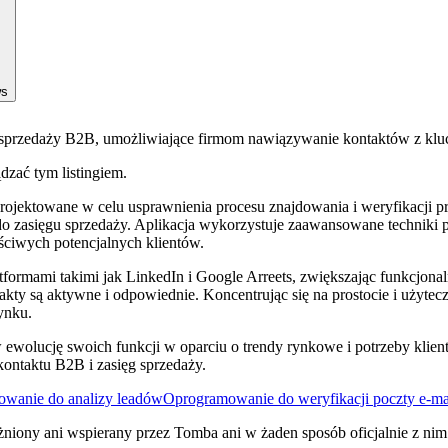
ws
la sprzedaży B2B, umożliwiające firmom nawiązywanie kontaktów z kl
ądzać tym listingiem.
ojektowane w celu usprawnienia procesu znajdowania i weryfikacji pr
o zasięgu sprzedaży. Aplikacja wykorzystuje zaawansowane techniki p
ściwych potencjalnych klientów.
ormami takimi jak LinkedIn i Google Arreets, zwiększając funkcjona
takty są aktywne i odpowiednie. Koncentrując się na prostocie i użyt
ynku.
ucję swoich funkcji w oparciu o trendy rynkowe i potrzeby klientów.
ntaktu B2B i zasięg sprzedaży.
wanie do analizy leadów
Oprogramowanie do weryfikacji poczty e-ma
żniony ani wspierany przez Tomba ani w żaden sposób oficjalnie z nim