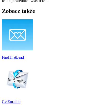
ich odpowiednich właścicieli.
Zobacz także
FindThatLead
GetEmail.io