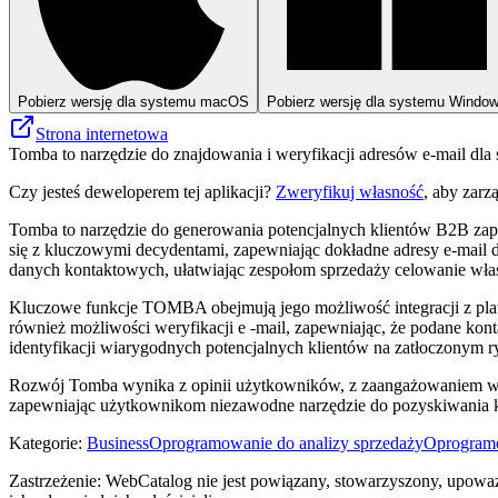
Pobierz wersję dla systemu macOS
Pobierz wersję dla systemu Windo
Strona internetowa
Tomba to narzędzie do znajdowania i weryfikacji adresów e-mail d
Czy jesteś deweloperem tej aplikacji?
Zweryfikuj własność
, aby zarz
Tomba to narzędzie do generowania potencjalnych klientów B2B zapr
się z kluczowymi decydentami, zapewniając dokładne adresy e-mail d
danych kontaktowych, ułatwiając zespołom sprzedaży celowanie wła
Kluczowe funkcje TOMBA obejmują jego możliwość integracji z platf
również możliwości weryfikacji e -mail, zapewniając, że podane kon
identyfikacji wiarygodnych potencjalnych klientów na zatłoczonym r
Rozwój Tomba wynika z opinii użytkowników, z zaangażowaniem w ewol
zapewniając użytkownikom niezawodne narzędzie do pozyskiwania ko
Kategorie
:
Business
Oprogramowanie do analizy sprzedaży
Oprogramo
Zastrzeżenie: WebCatalog nie jest powiązany, stowarzyszony, upowa