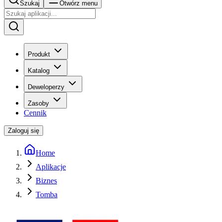
Szukaj
Otwórz menu
Produkt
Katalog
Deweloperzy
Zasoby
Cennik
Zaloguj się
Home
Aplikacje
Biznes
Tomba