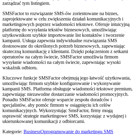
zarządzać tym listingiem.
SMSFactor to rozwiązanie SMS-ów zorientowane na biznes,
zaprojektowane w celu zwiększenia działań komunikacyjnych i
marketingowych poprzez wiadomości tekstowe. Oferuje intuicyjną
platformę do wysyłania tekstów biznesowych, umożliwiając
użytkownikom szybkie importowanie list kontaktów i tworzenie
kampanii. Usługa zapewnia indywidualne rozwiązania SMS
dostosowane do określonych potrzeb biznesowych, zapewniając
skuteczną komunikację z klientami. Dzięki połączeniom z setkami
operatorów na całym świecie, SMSFactor umożliwia firmom
wysyłanie wiadomości na całym świecie, zapewniając wysoki
wskaźnik odbioru.
Kluczowe funkcje SMSFactor obejmują jego łatwość użytkowania,
umożliwiając firmom szybkie konfigurowanie i wykonywanie
kampanii SMS. Platforma obsługuje wiadomości tekstowe premium,
zapewniając niezawodne dostarczanie wiadomości promocyjnych.
Ponadto SMSFactor oferuje wsparcie zespołu doradców i
specjalistów, aby pomóc firmom w osiągnięciu ich celów
komunikacyjnych. Wykorzystując SmsFactor, firmy mogą
usprawnić strategie marketingowe SMS, korzystając z wydajnej i
ukierunkowanej komunikacji z odbiorcami.
Kategorie
:
Business
Oprogramowanie do marketingu SMS