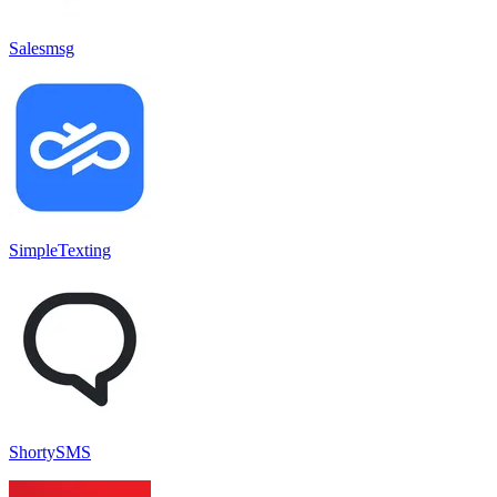
Salesmsg
SimpleTexting
ShortySMS