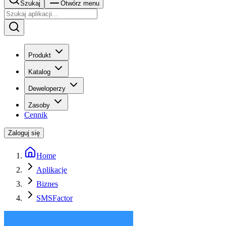
Szukaj
Otwórz menu
Produkt
Katalog
Deweloperzy
Zasoby
Cennik
Zaloguj się
Home
Aplikacje
Biznes
SMSFactor