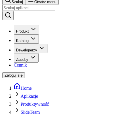
Szukaj
Otwórz menu
Produkt
Katalog
Deweloperzy
Zasoby
Cennik
Zaloguj się
Home
Aplikacje
Produktywność
SlideTeam