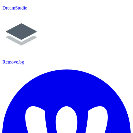
DreamStudio
Remove.bg