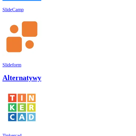
SlideCamp
Slideform
Alternatywy
Tinkercad