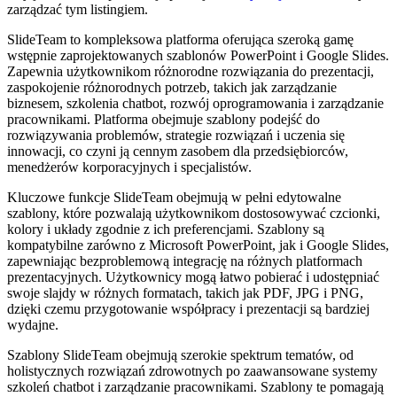
zarządzać tym listingiem.
SlideTeam to kompleksowa platforma oferująca szeroką gamę
wstępnie zaprojektowanych szablonów PowerPoint i Google Slides.
Zapewnia użytkownikom różnorodne rozwiązania do prezentacji,
zaspokojenie różnorodnych potrzeb, takich jak zarządzanie
biznesem, szkolenia chatbot, rozwój oprogramowania i zarządzanie
pracownikami. Platforma obejmuje szablony podejść do
rozwiązywania problemów, strategie rozwiązań i uczenia się
innowacji, co czyni ją cennym zasobem dla przedsiębiorców,
menedżerów korporacyjnych i specjalistów.
Kluczowe funkcje SlideTeam obejmują w pełni edytowalne
szablony, które pozwalają użytkownikom dostosowywać czcionki,
kolory i układy zgodnie z ich preferencjami. Szablony są
kompatybilne zarówno z Microsoft PowerPoint, jak i Google Slides,
zapewniając bezproblemową integrację na różnych platformach
prezentacyjnych. Użytkownicy mogą łatwo pobierać i udostępniać
swoje slajdy w różnych formatach, takich jak PDF, JPG i PNG,
dzięki czemu przygotowanie współpracy i prezentacji są bardziej
wydajne.
Szablony SlideTeam obejmują szerokie spektrum tematów, od
holistycznych rozwiązań zdrowotnych po zaawansowane systemy
szkoleń chatbot i zarządzanie pracownikami. Szablony te pomagają