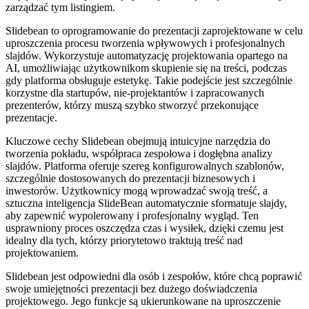
zarządzać tym listingiem.
Slidebean to oprogramowanie do prezentacji zaprojektowane w celu
uproszczenia procesu tworzenia wpływowych i profesjonalnych
slajdów. Wykorzystuje automatyzację projektowania opartego na
AI, umożliwiając użytkownikom skupienie się na treści, podczas
gdy platforma obsługuje estetykę. Takie podejście jest szczególnie
korzystne dla startupów, nie-projektantów i zapracowanych
prezenterów, którzy muszą szybko stworzyć przekonujące
prezentacje.
Kluczowe cechy Slidebean obejmują intuicyjne narzędzia do
tworzenia pokładu, współpraca zespołowa i dogłębna analizy
slajdów. Platforma oferuje szereg konfigurowalnych szablonów,
szczególnie dostosowanych do prezentacji biznesowych i
inwestorów. Użytkownicy mogą wprowadzać swoją treść, a
sztuczna inteligencja SlideBean automatycznie sformatuje slajdy,
aby zapewnić wypolerowany i profesjonalny wygląd. Ten
usprawniony proces oszczędza czas i wysiłek, dzięki czemu jest
idealny dla tych, którzy priorytetowo traktują treść nad
projektowaniem.
Slidebean jest odpowiedni dla osób i zespołów, które chcą poprawić
swoje umiejętności prezentacji bez dużego doświadczenia
projektowego. Jego funkcje są ukierunkowane na uproszczenie