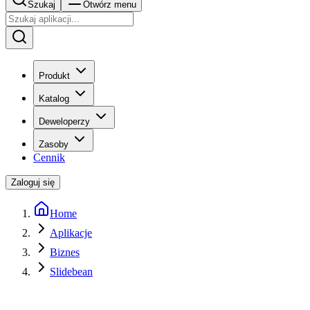
Szukaj
Otwórz menu
Produkt
Katalog
Deweloperzy
Zasoby
Cennik
Zaloguj się
Home
Aplikacje
Biznes
Slidebean