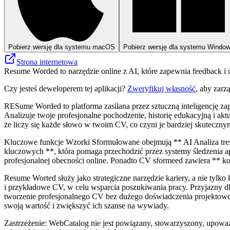
Pobierz wersję dla systemu macOS
Pobierz wersję dla systemu Windo
Strona internetowa
Resume Worded to narzędzie online z AI, które zapewnia feedback i 
Czy jesteś deweloperem tej aplikacji?
Zweryfikuj własność
, aby zarz
RESume Worded to platforma zasilana przez sztuczną inteligencję za
Analizuje twoje profesjonalne pochodzenie, historię edukacyjną i ak
że ​​liczy się każde słowo w twoim CV, co czyni je bardziej skutecz
Kluczowe funkcje Wzorki Sformułowane obejmują ** AI Analiza treś
kluczowych **, która pomaga przechodzić przez systemy śledzenia apl
profesjonalnej obecności online. Ponadto CV sformeed zawiera ** ko
Resume Worted służy jako strategiczne narzędzie kariery, a nie ty
i przykładowe CV, w celu wsparcia poszukiwania pracy. Przyjazny dla
tworzenie profesjonalnego CV bez dużego doświadczenia projektow
swoją wartość i zwiększyć ich szanse na wywiady.
Zastrzeżenie: WebCatalog nie jest powiązany, stowarzyszony, upowa