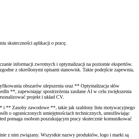
u skuteczności aplikacji o pracę.
zanie informacji zwrotnych i optymalizacji na poziomie ekspertów.
ą zgodne z określonymi opisami stanowisk. Takie podejście zapewnia,
yfikowania obszarów ulepszenia oraz ** Optymalizacja słów
edIn **, zapewniając spostrzeżenia zasilane AI w celu zwiększenia
rsonalizować projekt i układ CV.
** i ** Zasoby zawodowe **, takie jak szablony listu motywacyjnego
a osób o ograniczonych umiejętnościach technicznych, umożliwiając
Sorted pomaga osobom poszukującym pracy skutecznie komunikować
nie z nim związany. Wszystkie nazwy produktów, logo i marki są