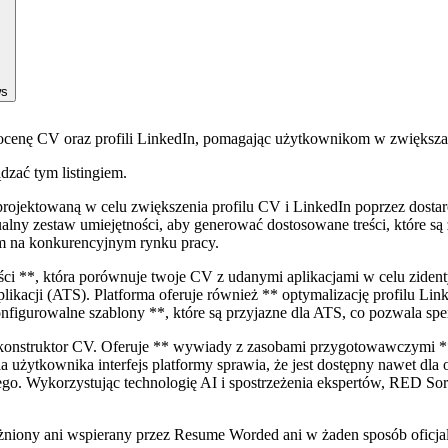
ws
ocenę CV oraz profili LinkedIn, pomagając użytkownikom w zwiększani
ądzać tym listingiem.
projektowaną w celu zwiększenia profilu CV i LinkedIn poprzez dostarc
tualny zestaw umiejętności, aby generować dostosowane treści, które s
nym na konkurencyjnym rynku pracy.
ci **, która porównuje twoje CV z udanymi aplikacjami w celu zident
ikacji (ATS). Platforma oferuje również ** optymalizację profilu Link
nfigurowalne szablony **, które są przyjazne dla ATS, co pozwala spe
lko konstruktor CV. Oferuje ** wywiady z zasobami przygotowawczymi 
 użytkownika interfejs platformy sprawia, że ​​jest dostępny nawet dl
ego. Wykorzystując technologię AI i spostrzeżenia ekspertów, RED 
żniony ani wspierany przez Resume Worded ani w żaden sposób oficjal