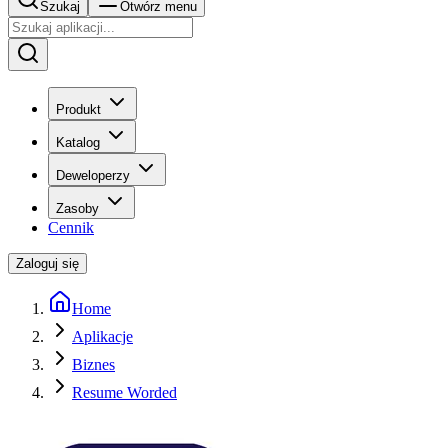
Szukaj
Otwórz menu
Produkt
Katalog
Deweloperzy
Zasoby
Cennik
Zaloguj się
Home
Aplikacje
Biznes
Resume Worded