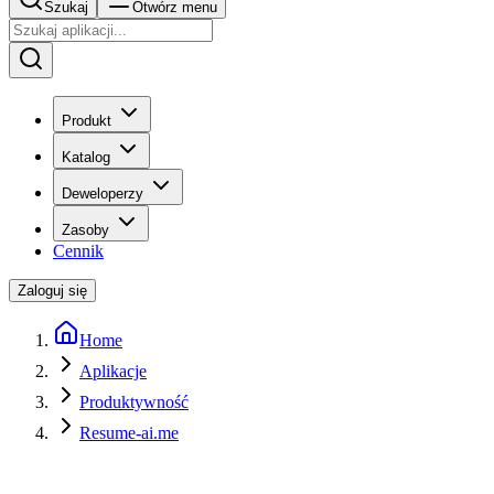
Szukaj
Otwórz menu
Produkt
Katalog
Deweloperzy
Zasoby
Cennik
Zaloguj się
Home
Aplikacje
Produktywność
Resume-ai.me