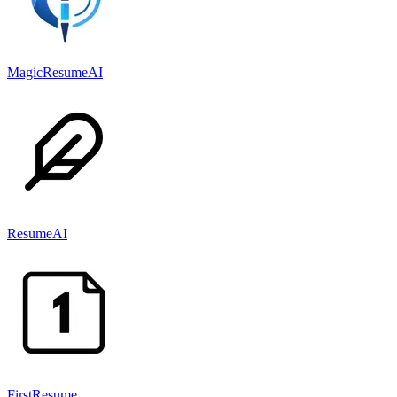
MagicResumeAI
ResumeAI
FirstResume