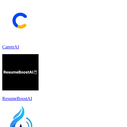
CareerAI
ResumeBoostAI