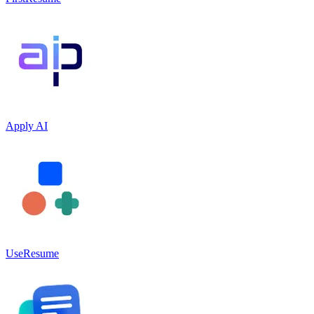
Apply AI
UseResume