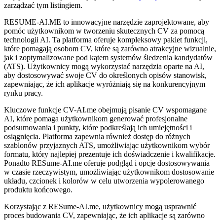
zarządzać tym listingiem.
RESUME-AI.ME to innowacyjne narzędzie zaprojektowane, aby
pomóc użytkownikom w tworzeniu skutecznych CV za pomocą
technologii AI. Ta platforma oferuje kompleksowy pakiet funkcji,
które pomagają osobom CV, które są zarówno atrakcyjne wizualnie,
jak i zoptymalizowane pod kątem systemów śledzenia kandydatów
(ATS). Użytkownicy mogą wykorzystać narzędzia oparte na AI,
aby dostosowywać swoje CV do określonych opisów stanowisk,
zapewniając, że ich aplikacje wyróżniają się na konkurencyjnym
rynku pracy.
Kluczowe funkcje CV-AI.me obejmują pisanie CV wspomagane
AI, które pomaga użytkownikom generować profesjonalne
podsumowania i punkty, które podkreślają ich umiejętności i
osiągnięcia. Platforma zapewnia również dostęp do różnych
szablonów przyjaznych ATS, umożliwiając użytkownikom wybór
formatu, który najlepiej prezentuje ich doświadczenie i kwalifikacje.
Ponadto RESume-AI.me oferuje podgląd i opcje dostosowywania
w czasie rzeczywistym, umożliwiając użytkownikom dostosowanie
układu, czcionek i kolorów w celu utworzenia wypolerowanego
produktu końcowego.
Korzystając z RESume-AI.me, użytkownicy mogą usprawnić
proces budowania CV, zapewniając, że ich aplikacje są zarówno