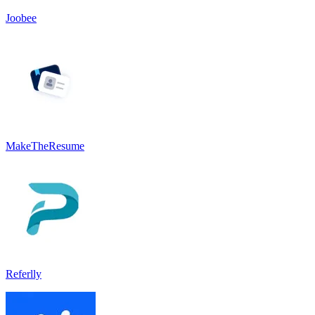
Joobee
MakeTheResume
Referlly