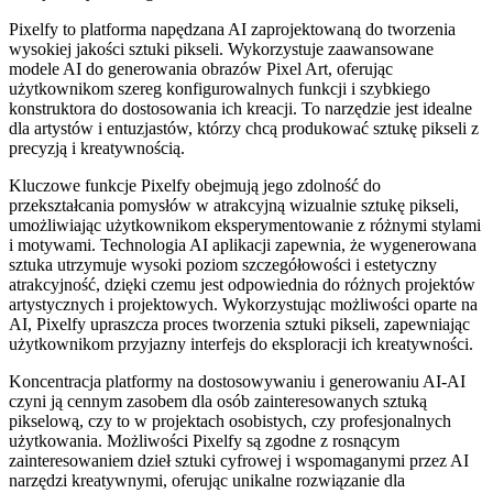
Pixelfy to platforma napędzana AI zaprojektowaną do tworzenia
wysokiej jakości sztuki pikseli. Wykorzystuje zaawansowane
modele AI do generowania obrazów Pixel Art, oferując
użytkownikom szereg konfigurowalnych funkcji i szybkiego
konstruktora do dostosowania ich kreacji. To narzędzie jest idealne
dla artystów i entuzjastów, którzy chcą produkować sztukę pikseli z
precyzją i kreatywnością.
Kluczowe funkcje Pixelfy obejmują jego zdolność do
przekształcania pomysłów w atrakcyjną wizualnie sztukę pikseli,
umożliwiając użytkownikom eksperymentowanie z różnymi stylami
i motywami. Technologia AI aplikacji zapewnia, że ​​wygenerowana
sztuka utrzymuje wysoki poziom szczegółowości i estetyczny
atrakcyjność, dzięki czemu jest odpowiednia do różnych projektów
artystycznych i projektowych. Wykorzystując możliwości oparte na
AI, Pixelfy upraszcza proces tworzenia sztuki pikseli, zapewniając
użytkownikom przyjazny interfejs do eksploracji ich kreatywności.
Koncentracja platformy na dostosowywaniu i generowaniu AI-AI
czyni ją cennym zasobem dla osób zainteresowanych sztuką
pikselową, czy to w projektach osobistych, czy profesjonalnych
użytkowania. Możliwości Pixelfy są zgodne z rosnącym
zainteresowaniem dzieł sztuki cyfrowej i wspomaganymi przez AI
narzędzi kreatywnymi, oferując unikalne rozwiązanie dla