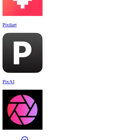
Pixilart
PixAI