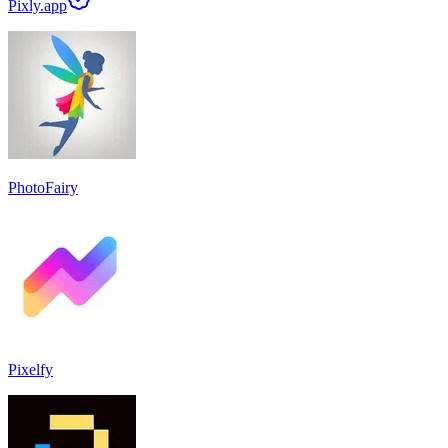
Pixly.app
PhotoFairy
Pixelfy