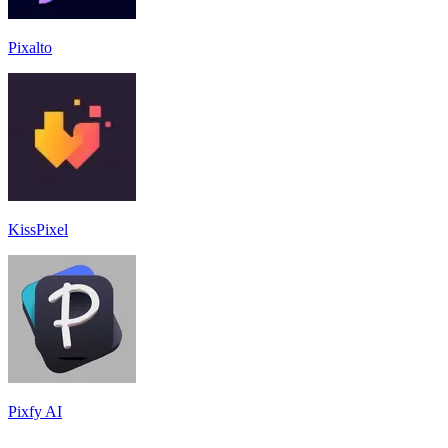
Pixalto
KissPixel
Pixfy AI