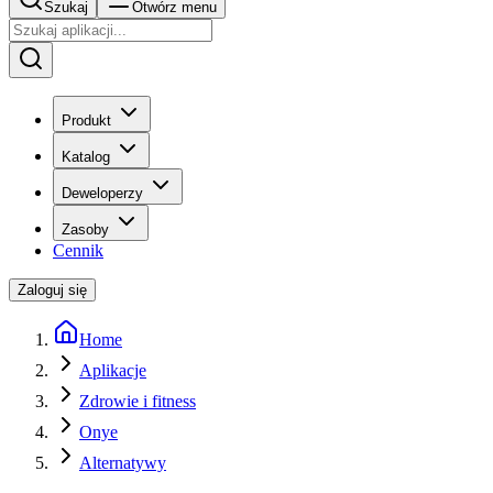
Szukaj
Otwórz menu
Produkt
Katalog
Deweloperzy
Zasoby
Cennik
Zaloguj się
Home
Aplikacje
Zdrowie i fitness
Onye
Alternatywy