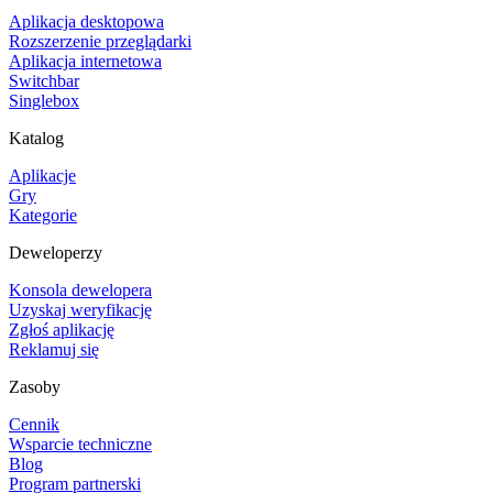
Aplikacja desktopowa
Rozszerzenie przeglądarki
Aplikacja internetowa
Switchbar
Singlebox
Katalog
Aplikacje
Gry
Kategorie
Deweloperzy
Konsola dewelopera
Uzyskaj weryfikację
Zgłoś aplikację
Reklamuj się
Zasoby
Cennik
Wsparcie techniczne
Blog
Program partnerski