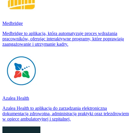
Medbridge
Medbridge to aplikacja, która automatyzuje proces wdrażania
pracowników, oferując interaktywne programy, które poprawiają
zaangażowanie i utrzymanie kadry.
Azalea Health
Azalea Health to aplikacja do zarządzania elektroniczną
dokumentacją zdrowotną, administracją praktyki oraz telezdrowiem
w opiece ambulatoryjnej i szpitalnej.