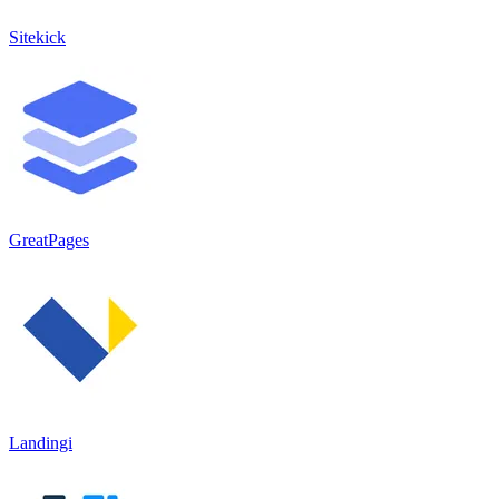
Sitekick
GreatPages
Landingi